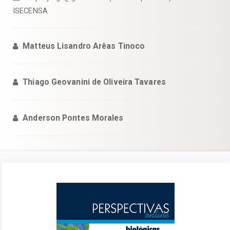
ISECENSA
Matteus Lisandro Arêas Tinoco
Thiago Geovanini de Oliveira Tavares
Anderson Pontes Morales
Barra
lateral
de
artigos