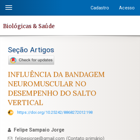
Salto
Cadastro
Acesso
Toggle
rápido
navigation
para
Biológicas & Saúde
o
conteúdo
da
Seção Artigos
página
Navegação
Principal
INFLUÊNCIA DA BANDAGEM
Conteúdo
NEUROMUSCULAR NO
principal
DESEMPENHO DO SALTO
Barra
VERTICAL
Lateral
https://doi.org/10.25242/8868272012198
Felipe Sampaio Jorge
felipesjorge@gmail.com (Contato primário)