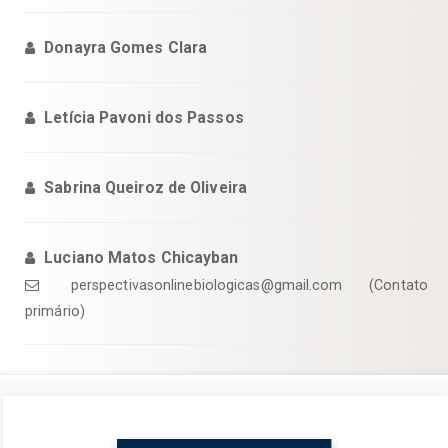
Donayra Gomes Clara
Letícia Pavoni dos Passos
Sabrina Queiroz de Oliveira
Luciano Matos Chicayban
perspectivasonlinebiologicas@gmail.com (Contato
primário)
Barra