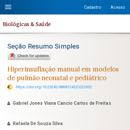
Salto
Cadastro
Acesso
Toggle
rápido
navigation
para
Biológicas & Saúde
o
conteúdo
da
Seção Resumo Simples
página
Navegação
Principal
Hiperinsuflação manual em modelos
Conteúdo
de pulmão neonatal e pediátrico
principal
Barra
https://doi.org/10.25242/8868124220222632
Lateral
Gabriel Jones Viana Cancio Carlos de Freitas
Rafaela De Souza Silva