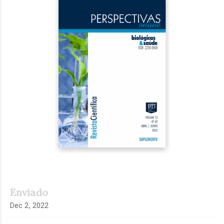
lateral
de
artigos
Enviado
Dec 2, 2022