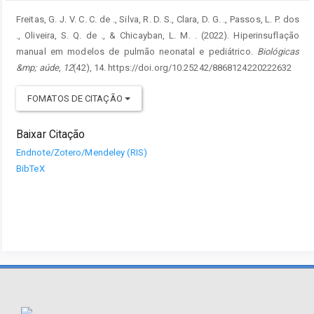
Freitas, G. J. V. C. C. de ., Silva, R. D. S., Clara, D. G. ., Passos, L. P. dos
., Oliveira, S. Q. de ., & Chicayban, L. M. . (2022). Hiperinsuflação
manual em modelos de pulmão neonatal e pediátrico.
Biológicas
&mp; aúde
,
12
(42), 14. https://doi.org/10.25242/8868124220222632
FOMATOS DE CITAÇÃO
Baixar Citação
Endnote/Zotero/Mendeley (RIS)
BibTeX