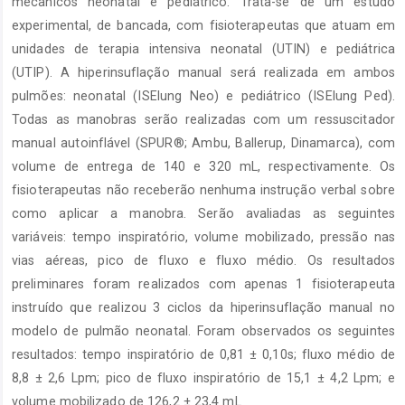
mecânicos neonatal e pediátrico. Trata-se de um estudo
experimental, de bancada, com fisioterapeutas que atuam em
unidades de terapia intensiva neonatal (UTIN) e pediátrica
(UTIP). A hiperinsuflação manual será realizada em ambos
pulmões: neonatal (ISElung Neo) e pediátrico (ISElung Ped).
Todas as manobras serão realizadas com um ressuscitador
manual autoinflável (SPUR®; Ambu, Ballerup, Dinamarca), com
volume de entrega de 140 e 320 mL, respectivamente. Os
fisioterapeutas não receberão nenhuma instrução verbal sobre
como aplicar a manobra. Serão avaliadas as seguintes
variáveis: tempo inspiratório, volume mobilizado, pressão nas
vias aéreas, pico de fluxo e fluxo médio. Os resultados
preliminares foram realizados com apenas 1 fisioterapeuta
instruído que realizou 3 ciclos da hiperinsuflação manual no
modelo de pulmão neonatal. Foram observados os seguintes
resultados: tempo inspiratório de 0,81 ± 0,10s; fluxo médio de
8,8 ± 2,6 Lpm; pico de fluxo inspiratório de 15,1 ± 4,2 Lpm; e
volume mobilizado de 126,2 ± 23,4 mL