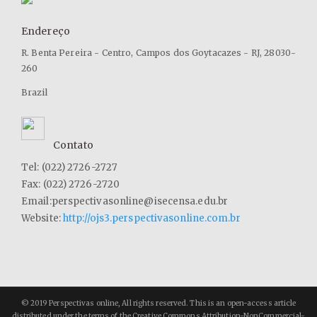
Endereço
R. Benta Pereira - Centro, Campos dos Goytacazes - RJ, 28030-
260
Brazil
Contato
Tel: (022) 2726-2727
Fax: (022) 2726-2720
Email:perspectivasonline@isecensa.edu.br
Website:
http://ojs3.perspectivasonline.com.br
© 2019 Perspectivas online, All rights reserved. This is an open-access article
distributed under the terms of the Creative Commons Attribution-NonCommercial-