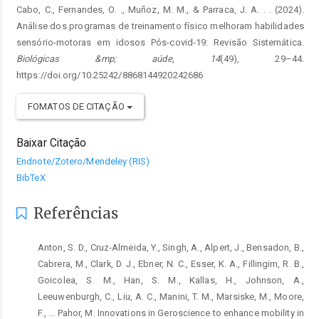
Cabo, C., Fernandes, O. ., Muñoz, M. M., & Parraca, J. A. . . (2024).
Análise dos programas de treinamento físico melhoram habilidades
sensório-motoras em idosos Pós-covid-19: Revisão Sistemática.
Biológicas &mp; aúde
,
14
(49), 29–44.
https://doi.org/10.25242/8868144920242686
FOMATOS DE CITAÇÃO
Baixar Citação
Endnote/Zotero/Mendeley (RIS)
BibTeX
Referências
Anton, S. D., Cruz-Almeida, Y., Singh, A., Alpert, J., Bensadon, B.,
Cabrera, M., Clark, D. J., Ebner, N. C., Esser, K. A., Fillingim, R. B.,
Goicolea, S. M., Han, S. M., Kallas, H., Johnson, A.,
Leeuwenburgh, C., Liu, A. C., Manini, T. M., Marsiske, M., Moore,
F., … Pahor, M. Innovations in Geroscience to enhance mobility in