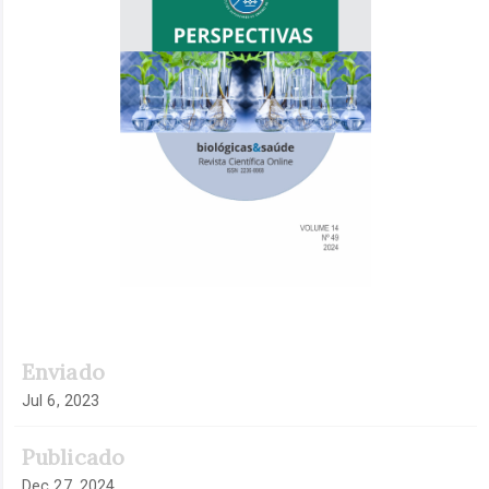
artigos
Enviado
Jul 6, 2023
Publicado
Dec 27, 2024