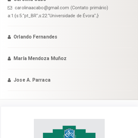
carolinaacabo@gmail.com (Contato primário)
a:1:{s:5:"pt_BR";s:22:"Universidade de Évora";}
Orlando Fernandes
María Mendoza Muñoz
Jose A. Parraca
Barra
lateral
de