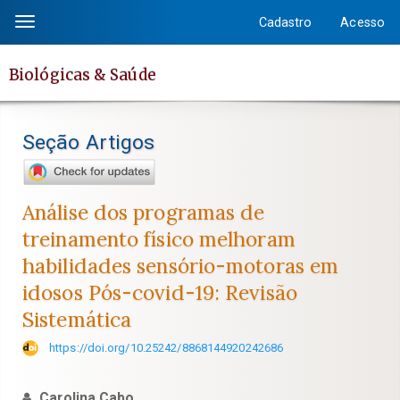
Salto
Cadastro
Acesso
Toggle
rápido
navigation
para
Biológicas & Saúde
o
conteúdo
da
Seção Artigos
página
Navegação
Principal
Análise dos programas de
Conteúdo
treinamento físico melhoram
principal
habilidades sensório-motoras em
Barra
idosos Pós-covid-19: Revisão
Lateral
Sistemática
https://doi.org/10.25242/8868144920242686
Carolina Cabo