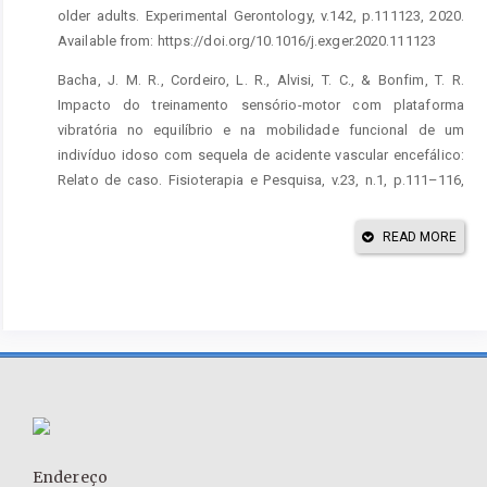
older adults. Experimental Gerontology, v.142, p.111123, 2020.
Available from: https://doi.org/10.1016/j.exger.2020.111123
Bacha, J. M. R., Cordeiro, L. R., Alvisi, T. C., & Bonfim, T. R.
Impacto do treinamento sensório-motor com plataforma
vibratória no equilíbrio e na mobilidade funcional de um
indivíduo idoso com sequela de acidente vascular encefálico:
Relato de caso. Fisioterapia e Pesquisa, v.23, n.1, p.111–116,
2016. Available from: https://doi.org/10.1590/1809-
2950/14362423012016
READ MORE
Cabo, C., Fernandes, O., & Parraça, J. Physical training programs
improve sensorimotor skills in older people: systematic review
with relevance to COVID-19. PROSPERO 2022 CRD42022333326
Available from:
https://www.crd.york.ac.uk/prospero/display_record.php?
ID=CRD42022333326
Chaabene, H., Prieske, O., Herz, M., Moran, J., Höhne, J., Kliegl,
R., Ramirez-Campillo, R., Behm, D. G., Hortobágyi, T., &
Endereço
Granacher, U. Home-based exercise programmes improve