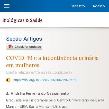
Salto
Cadastro
Acesso
Toggle
rápido
navigation
para
Biológicas & Saúde
o
conteúdo
da
Seção Artigos
página
Navegação
Principal
COVID-19 e a incontinência urinária
Conteúdo
em mulheres
principal
Existe relação entre essas condições?
Barra
Lateral
https://doi.org/10.25242/8868134620232790
Andréia Ferreira do Nascimento
Graduada em Fisioterapia pelo Centro Universitário de Barra
Mansa - UBM, Barra Mansa (RJ), Brasil