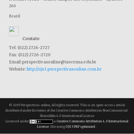
incontinência urinária em gestantes usuárias do sistema único
260
de saúde no município de Araranguá/SC. 2017. Monografia
Brazil
(Graduação em Fisioterapia) – Universidade Federal de Santa
Catarina, Araranguá, 2017.
FONTENELE, T. M. O. et al. Associação entre ingestão de
Contato
energia e nutrientes e incontinência urinária em mulheres
Tel: (022) 2726-2727
adultas. Cadernos de Saúde Coletiva, [s. l.], v. 26, n. 1, p. 45-52,
jan-mar. 2018.
Fax: (022) 2726-2720
Email:perspectivasonline@isecensa.edu.br
FOZZATTI, C. et al. Prevalence study of stress urinary
Website:
http://ojs3.perspectivasonline.com.br
incontinence in women who perform high-impact exercises.
International Urogynecology Journal, [s. l.], v. 23, n. 12, p. 1687-
91, 2012.
GYHAGEN, M. et al. The prevalence of urinary incontinence 20
years after childbirth: a national cohort study in singleton
© 2019 Perspectivas online, All rights reserved. This is an open-access article
primiparae after vaginal or caesarean delivery, BJOG, [s. l.], v.
distributed under the terms of the Creative Commons Attribution-NonCommercial-
ShareAlike 4.0 International License
120, n. 2, p. 144-151, 2013.
Licensed under
a
Creative Commons Attribution 4.0 International
License
. Site using
OJS 3 PKP optimized
.
GOFORTH, J.; LANGAKER, M. Urinary Incontinence in Women.