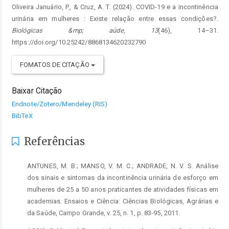
Oliveira Januário, P., & Cruz, A. T. (2024). COVID-19 e a incontinência
urinária em mulheres : Existe relação entre essas condições?.
Biológicas &mp; aúde
,
13
(46), 14–31.
https://doi.org/10.25242/8868134620232790
FOMATOS DE CITAÇÃO
Baixar Citação
Endnote/Zotero/Mendeley (RIS)
BibTeX
Referências
ANTUNES, M. B.; MANSO, V. M. C.; ANDRADE, N. V. S. Análise
dos sinais e sintomas da incontinência urinária de esforço em
mulheres de 25 a 50 anos praticantes de atividades físicas em
academias. Ensaios e Ciência: Ciências Biológicas, Agrárias e
da Saúde, Campo Grande, v. 25, n. 1, p. 83-95, 2011.