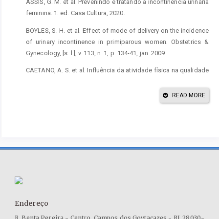
ASSIS, G. M. et al. Prevenindo e tratando a incontinência urinária
feminina. 1. ed. Casa Cultura, 2020.
BOYLES, S. H. et al. Effect of mode of delivery on the incidence
of urinary incontinence in primiparous women. Obstetrics &
Gynecology, [s. l.], v. 113, n. 1, p. 134-41, jan. 2009.
CAETANO, A. S. et al. Influência da atividade física na qualidade
de vida e autoimagem de mulheres incontinentes. Revista
Brasileira de Medicina do Esporte, [s. l.], v. 15, n. 2, p. 93-97, mar-
READ MORE
abr. 2009.
CÂNDIDO, F. J. L. F. et al. Incontinência urinária em mulheres:
breve revisão de fisiopatologia, avaliação e tratamento. Visão
Acadêmica, [s. l.], v. 18, n. 3, 2017.
CARVALHO, M. P. et al. O impacto da incontinência urinária e
seus fatores associados em idosas. Revista Brasileira de
Geriatria e Gerontologia, Rio de Janeiro, v. 17, n. 4, p. 721-730,
2014.
Endereço
DE-TOFFOL, J. C.; SCHENEIDER, M. S. Fatores associados à
R. Benta Pereira - Centro, Campos dos Goytacazes - RJ, 28030-