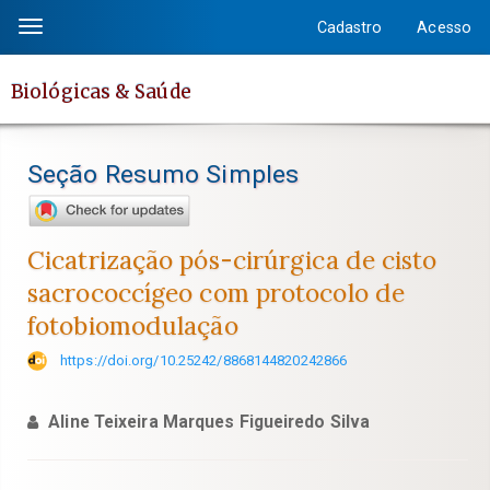
Salto
Cadastro
Acesso
Toggle
rápido
navigation
para
Biológicas & Saúde
o
conteúdo
da
Seção Resumo Simples
página
Navegação
Principal
Cicatrização pós-cirúrgica de cisto
Conteúdo
sacrococcígeo com protocolo de
principal
fotobiomodulação
Barra
Lateral
https://doi.org/10.25242/8868144820242866
Aline Teixeira Marques Figueiredo Silva