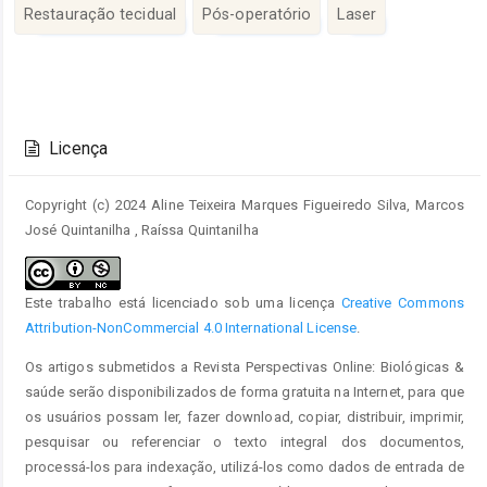
artigo
Restauração tecidual
Pós-operatório
Laser
principal
Detalhes
do
Licença
artigo
Copyright (c) 2024 Aline Teixeira Marques Figueiredo Silva, Marcos
José Quintanilha , Raíssa Quintanilha
Este trabalho está licenciado sob uma licença
Creative Commons
Attribution-NonCommercial 4.0 International License
.
Os artigos submetidos a Revista Perspectivas Online: Biológicas &
saúde serão disponibilizados de forma gratuita na Internet, para que
os usuários possam ler, fazer download, copiar, distribuir, imprimir,
pesquisar ou referenciar o texto integral dos documentos,
processá-los para indexação, utilizá-los como dados de entrada de