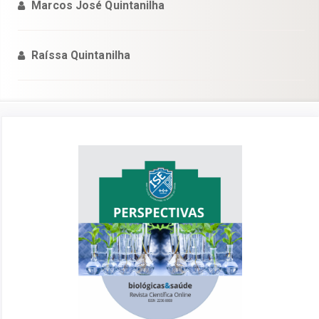
Marcos José Quintanilha
Raíssa Quintanilha
Barra
lateral
de
artigos