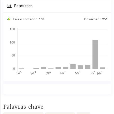
Estatística
Leia o contador :
153
Download :
254
Downloads
Conteúdo
Palavras-chave
do