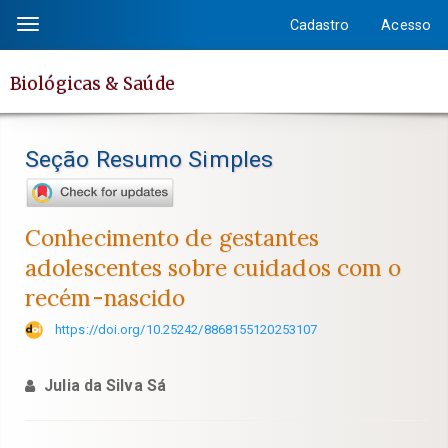
Salto
Cadastro
Acesso
Toggle
rápido
navigation
para
Biológicas & Saúde
o
conteúdo
da
Seção Resumo Simples
página
Navegação
Principal
Conhecimento de gestantes
Conteúdo
adolescentes sobre cuidados com o
principal
recém-nascido
Barra
Lateral
https://doi.org/10.25242/8868155120253107
Julia da Silva Sá