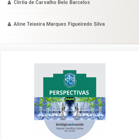
Cíntia de Carvalho Belo Barcelos
Aline Teixeira Marques Figueiredo Silva
Barra
lateral
de
artigos