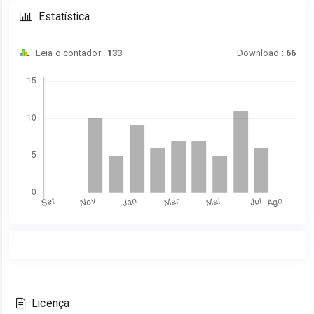
Estatística
Leia o contador :
133
Download :
66
Downloads
Conteúdo
Detalhes
do
do
artigo
Licença
artigo