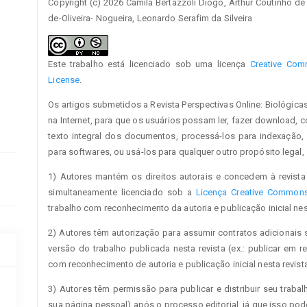
Copyright (c) 2026 Camila Bertazzoli Diogo, Arthur Coutinho de 
de-Oliveira- Nogueira, Leonardo Serafim da Silveira
Este trabalho está licenciado sob uma licença
Creative Comm
License
.
Os artigos submetidos a Revista Perspectivas Online: Biológica
na Internet, para que os usuários possam ler, fazer download, cop
texto integral dos documentos, processá-los para indexação,
para softwares, ou usá-los para qualquer outro propósito legal, s
1) Autores mantém os direitos autorais e concedem à revista 
simultaneamente licenciado sob a
Licença Creative Commons 
trabalho com reconhecimento da autoria e publicação inicial nest
2) Autores têm autorização para assumir contratos adicionais 
versão do trabalho publicada nesta revista (ex.: publicar em re
com reconhecimento de autoria e publicação inicial nesta revista
3) Autores têm permissão para publicar e distribuir seu trabalh
sua página pessoal) após o processo editorial, já que isso po