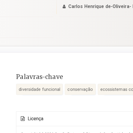
Carlos Henrique de-Oliveira-
Conteúdo
Palavras-chave
do
artigo
diversidade funcional
conservação
ecossistemas co
principal
Detalhes
Licença
do
artigo