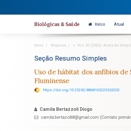
Salto
rápido
para
Biológicas & Saúde
Início
Atual
o
conteúdo
da
Início
Arquivos
v. 16 n. 52 (2026): Anais do Sim
página
Navegação
Seção Resumo Simples
Principal
Uso de hábitat dos anfíbios de
Conteúdo
Fluminense
principal
Barra
https://doi.org/10.25242/8868165220263202
Lateral
Camila Bertazzoli Diogo
camila.bertazolli8@gmail.com (Contato primár