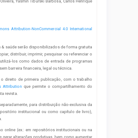
Oliveira, Yasmin Tiburski Barbosa, Carlos Henrique
ons Attribution-NonCommercial 4.0 International
s & saúde serão disponibilizados de forma gratuita
iar, distribuir, imprimir, pesquisar ou referenciar o
 utilizá-los como dados de entrada de programas
em barreira financeira, legal ou técnica.
o direito de primeira publicação, com o trabalho
Attribution
que permite o compartilhamento do
a revista.
separadamente, para distribuição não-exclusiva da
positório institucional ou como capítulo de livro),
.
o online (ex.: em repositórios institucionais ou na
de gerar alterações produtivas, bem como aumentar