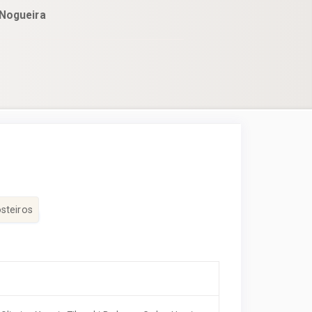
 Nogueira
steiros