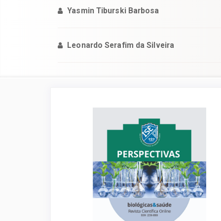
Yasmin Tiburski Barbosa
Leonardo Serafim da Silveira
Barra
lateral
de
artigos