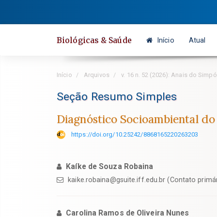
Salto
rápido
para
Biológicas & Saúde
Início
Atual
o
conteúdo
da
Início
Arquivos
v. 16 n. 52 (2026): Anais do Sim
página
Navegação
Seção Resumo Simples
Principal
Diagnóstico Socioambiental do
Conteúdo
principal
https://doi.org/10.25242/8868165220263203
Barra
Lateral
Kaíke de Souza Robaina
kaike.robaina@gsuite.iff.edu.br (Contato primá
Carolina Ramos de Oliveira Nunes