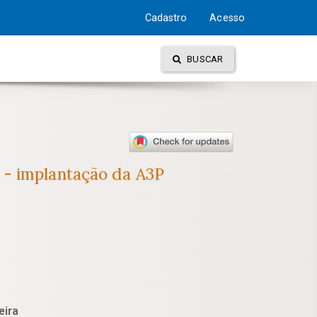
Cadastro
Acesso
BUSCAR
 - implantação da A3P
eira