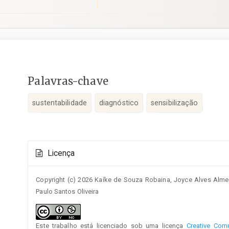
Conteúdo
Palavras-chave
do
artigo
sustentabilidade
diagnóstico
sensibilização
principal
Detalhes
Licença
do
artigo
Copyright (c) 2026 Kaíke de Souza Robaina, Joyce Alves Almei
Paulo Santos Oliveira
Este trabalho está licenciado sob uma licença
Creative Comm