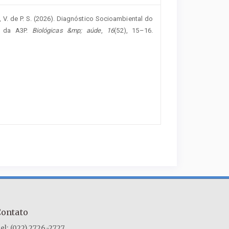
ira, V. de P. S. (2026). Diagnóstico Socioambiental do
o da A3P.
Biológicas &mp; aúde
,
16
(52), 15–16.
Contato
el: (022) 2726-2727