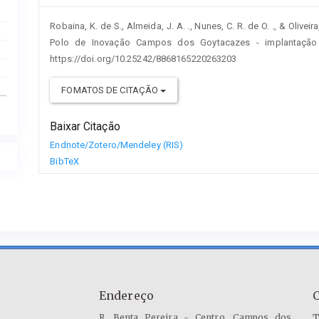
Robaina, K. de S., Almeida, J. A. ., Nunes, C. R. de O. ., & Olive
Polo de Inovação Campos dos Goytacazes - implantaçã
https://doi.org/10.25242/8868165220263203
FOMATOS DE CITAÇÃO
Baixar Citação
Endnote/Zotero/Mendeley (RIS)
BibTeX
Endereço
R. Benta Pereira - Centro, Campos dos
T