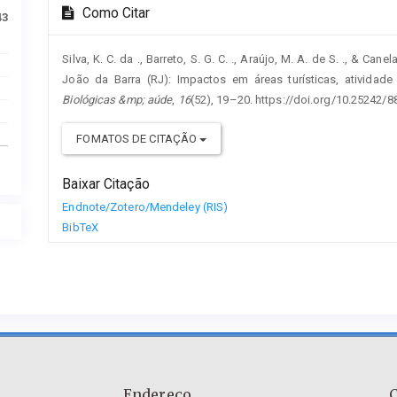
Como Citar
43
Silva, K. C. da ., Barreto, S. G. C. ., Araújo, M. A. de S. ., & C
João da Barra (RJ): Impactos em áreas turísticas, atividade
Biológicas &mp; aúde
,
16
(52), 19–20. https://doi.org/10.25242
FOMATOS DE CITAÇÃO
Baixar Citação
Endnote/Zotero/Mendeley (RIS)
BibTeX
Endereço