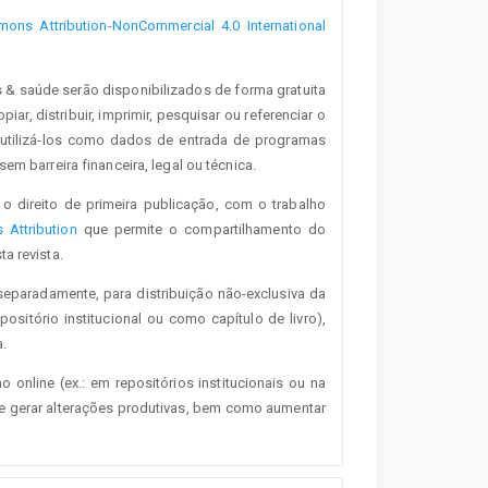
ons Attribution-NonCommercial 4.0 International
s & saúde serão disponibilizados de forma gratuita
iar, distribuir, imprimir, pesquisar ou referenciar o
 utilizá-los como dados de entrada de programas
em barreira financeira, legal ou técnica.
o direito de primeira publicação, com o trabalho
Attribution
que permite o compartilhamento do
a revista.
separadamente, para distribuição não-exclusiva da
positório institucional ou como capítulo de livro),
.
o online (ex.: em repositórios institucionais ou na
de gerar alterações produtivas, bem como aumentar