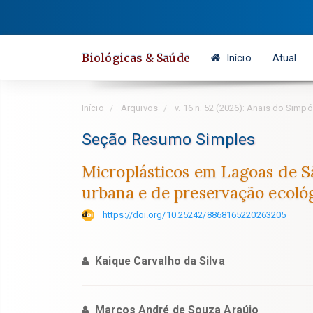
Salto
rápido
para
Biológicas & Saúde
Início
Atual
o
conteúdo
da
Início
Arquivos
v. 16 n. 52 (2026): Anais do Sim
página
Navegação
Seção Resumo Simples
Principal
Microplásticos em Lagoas de São
Conteúdo
urbana e de preservação ecoló
principal
Barra
https://doi.org/10.25242/8868165220263205
Lateral
Kaique Carvalho da Silva
Marcos André de Souza Araújo