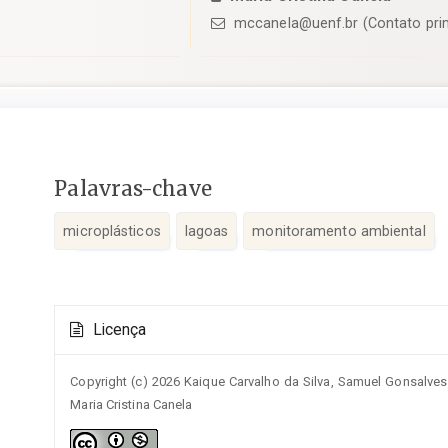
mccanela@uenf.br (Contato pri
Conteúdo
Palavras-chave
do
artigo
microplásticos
lagoas
monitoramento ambiental
principal
Detalhes
Licença
do
artigo
Copyright (c) 2026 Kaique Carvalho da Silva, Samuel Gonsalve
Maria Cristina Canela