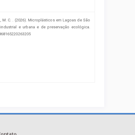
anela, M. C. . (2026). Microplásticos em Lagoas de São
 industrial e urbana e de preservação ecológica.
/8868165220263205
Contato