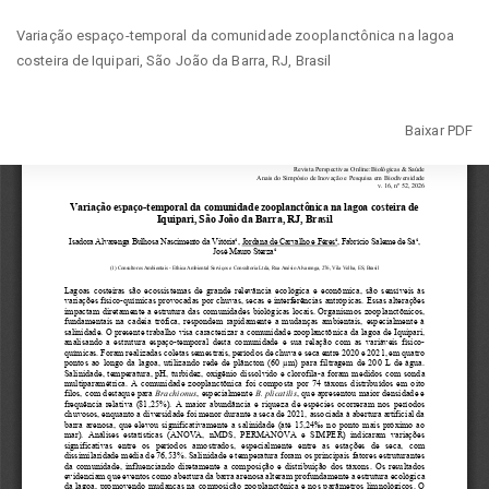
Voltar
Variação espaço-temporal da comunidade zooplanctônica na lagoa
aos
costeira de Iquipari, São João da Barra, RJ, Brasil
Detalhes
do
Artigo
Baixar
Baixar PDF