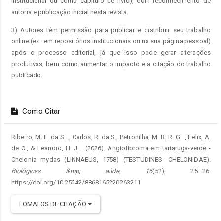
institucional ou como capítulo de livro), com reconhecimento de
autoria e publicação inicial nesta revista.
3) Autores têm permissão para publicar e distribuir seu trabalho
online (ex.: em repositórios institucionais ou na sua página pessoal)
após o processo editorial, já que isso pode gerar alterações
produtivas, bem como aumentar o impacto e a citação do trabalho
publicado.
Como Citar
Ribeiro, M. E. da S. ., Carlos, R. da S., Petronilha, M. B. R. G. ., Felix, A.
de O., & Leandro, H. J. . (2026). Angiofibroma em tartaruga-verde -
Chelonia mydas (LINNAEUS, 1758) (TESTUDINES: CHELONIDAE).
Biológicas &mp; aúde
,
16
(52), 25–26.
https://doi.org/10.25242/8868165220263211
FOMATOS DE CITAÇÃO