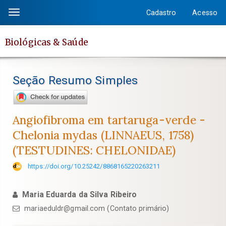
Salto
Cadastro
Acesso
Toggle
rápido
navigation
para
Biológicas & Saúde
o
conteúdo
da
Seção Resumo Simples
página
Navegação
Principal
Angiofibroma em tartaruga-verde -
Conteúdo
Chelonia mydas (LINNAEUS, 1758)
principal
(TESTUDINES: CHELONIDAE)
Barra
Lateral
https://doi.org/10.25242/8868165220263211
Maria Eduarda da Silva Ribeiro
mariaeduldr@gmail.com (Contato primário)