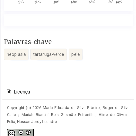
Conteúdo
Palavras-chave
do
artigo
neoplasia
tartaruga-verde
pele
principal
Detalhes
do
Licença
artigo
Copyright (c) 2026 Maria Eduarda da Silva Ribeiro, Roger da Silva
Carlos, Mariah Bianchi Reis Gusmão Petronilha, Aline de Oliveira
Felix, Hassan Jerdy Leandro