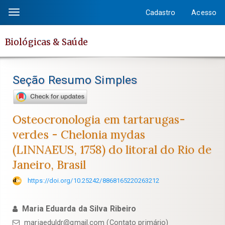
Salto
Cadastro
Acesso
Toggle
rápido
navigation
para
Biológicas & Saúde
o
conteúdo
da
Seção Resumo Simples
página
Navegação
Principal
Osteocronologia em tartarugas-
Conteúdo
verdes - Chelonia mydas
principal
(LINNAEUS, 1758) do litoral do Rio de
Barra
Janeiro, Brasil
Lateral
https://doi.org/10.25242/8868165220263212
Maria Eduarda da Silva Ribeiro
mariaeduldr@gmail.com (Contato primário)