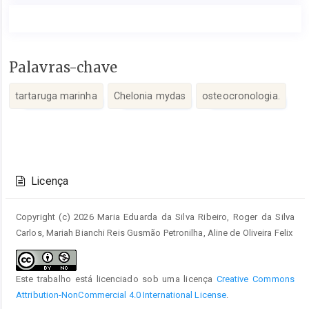
Conteúdo
Palavras-chave
do
artigo
tartaruga marinha
Chelonia mydas
osteocronologia.
principal
Detalhes
do
Licença
artigo
Copyright (c) 2026 Maria Eduarda da Silva Ribeiro, Roger da Silva
Carlos, Mariah Bianchi Reis Gusmão Petronilha, Aline de Oliveira Felix
Este trabalho está licenciado sob uma licença
Creative Commons
Attribution-NonCommercial 4.0 International License
.