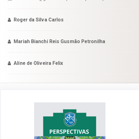
Roger da Silva Carlos
Mariah Bianchi Reis Gusmão Petronilha
Aline de Oliveira Felix
Barra
lateral
de
artigos