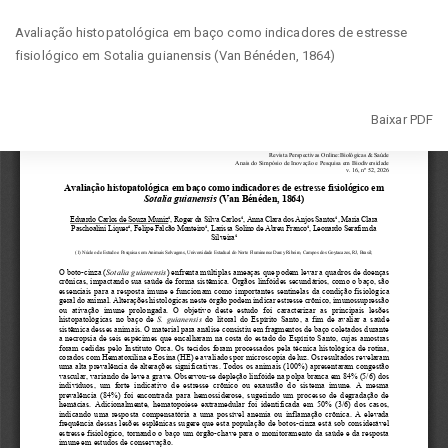
Voltar
Avaliação histopatológica em baço como indicadores de estresse
aos
fisiológico em Sotalia guianensis (Van Bénéden, 1864)
Detalhes
do
Artigo
Baixar
Baixar PDF