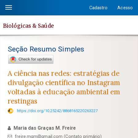
Salto
Cadastro
Acesso
Toggle
rápido
navigation
para
Biológicas & Saúde
o
conteúdo
da
Seção Resumo Simples
página
Navegação
Principal
A ciência nas redes: estratégias de
Conteúdo
divulgação científica no Instagram
principal
voltadas à educação ambiental em
Barra
restingas
Lateral
https://doi.org/10.25242/8868165220263227
Maria das Graças M. Freire
freire.mgm@gmail.com (Contato primário)