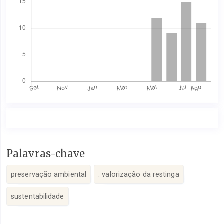
Conteúdo
Palavras-chave
do
artigo
preservação ambiental
. valorização da restinga
principal
sustentabilidade
Detalhes