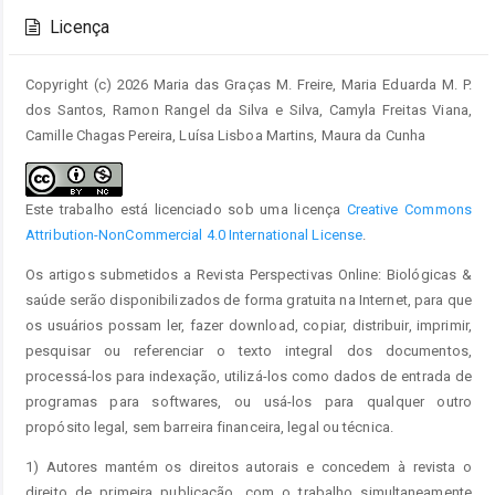
do
Licença
artigo
Copyright (c) 2026 Maria das Graças M. Freire, Maria Eduarda M. P.
dos Santos, Ramon Rangel da Silva e Silva, Camyla Freitas Viana,
Camille Chagas Pereira, Luísa Lisboa Martins, Maura da Cunha
Este trabalho está licenciado sob uma licença
Creative Commons
Attribution-NonCommercial 4.0 International License
.
Os artigos submetidos a Revista Perspectivas Online: Biológicas &
saúde serão disponibilizados de forma gratuita na Internet, para que
os usuários possam ler, fazer download, copiar, distribuir, imprimir,
pesquisar ou referenciar o texto integral dos documentos,
processá-los para indexação, utilizá-los como dados de entrada de
programas para softwares, ou usá-los para qualquer outro
propósito legal, sem barreira financeira, legal ou técnica.
1) Autores mantém os direitos autorais e concedem à revista o
direito de primeira publicação, com o trabalho simultaneamente