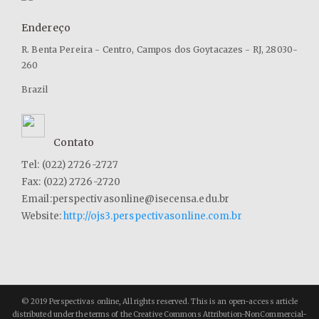
Endereço
R. Benta Pereira - Centro, Campos dos Goytacazes - RJ, 28030-
260
Brazil
Contato
Tel: (022) 2726-2727
Fax: (022) 2726-2720
Email:perspectivasonline@isecensa.edu.br
Website:
http://ojs3.perspectivasonline.com.br
© 2019 Perspectivas online, All rights reserved. This is an open-access article
distributed under the terms of the Creative Commons Attribution-NonCommercial-