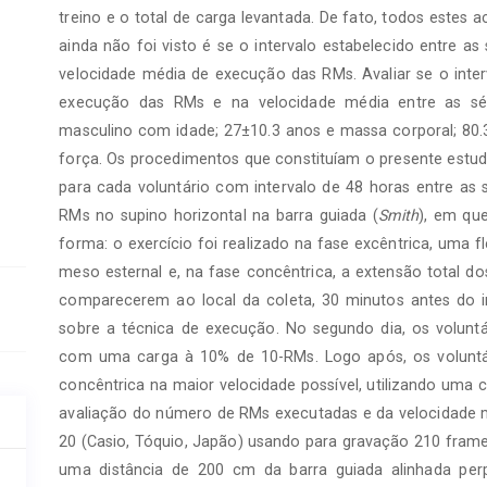
treino e o total de carga levantada. De fato, todos estes 
ainda não foi visto é se o intervalo estabelecido entre a
velocidade média de execução das RMs. Avaliar se o inter
execução das RMs e na velocidade média entre as séri
masculino com idade; 27±10.3 anos e massa corporal; 80.3
força. Os procedimentos que constituíam o presente estudo
para cada voluntário com intervalo de 48 horas entre as s
RMs no supino horizontal na barra guiada (
Smith
), em qu
forma: o exercício foi realizado na fase excêntrica, uma 
meso esternal e, na fase concêntrica, a extensão total do
comparecerem ao local da coleta, 30 minutos antes do in
sobre a técnica de execução. No segundo dia, os volun
com uma carga à 10% de 10-RMs. Logo após, os voluntár
concêntrica na maior velocidade possível, utilizando uma 
avaliação do número de RMs executadas e da velocidade mé
20 (Casio, Tóquio, Japão) usando para gravação 210 frame
uma distância de 200 cm da barra guiada alinhada perp