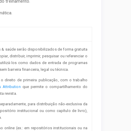
do treinamento.
mática.
s & saúde serão disponibilizados de forma gratuita
iar, distribuir, imprimir, pesquisar ou referenciar o
 utilizá-los como dados de entrada de programas
em barreira financeira, legal ou técnica.
o direito de primeira publicação, com o trabalho
Attribution
que permite o compartilhamento do
a revista.
separadamente, para distribuição não-exclusiva da
positório institucional ou como capítulo de livro),
.
o online (ex.: em repositórios institucionais ou na