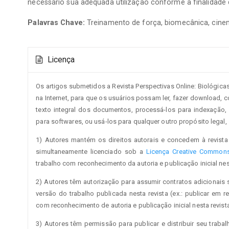
necessário sua adequada utilização conforme a finalidade 
Palavras Chave:
Treinamento de força, biomecânica, cine
Detalhes
Licença
do
artigo
Os artigos submetidos a Revista Perspectivas Online: Biológica
na Internet, para que os usuários possam ler, fazer download, cop
texto integral dos documentos, processá-los para indexação,
para softwares, ou usá-los para qualquer outro propósito legal, s
1) Autores mantém os direitos autorais e concedem à revista 
simultaneamente licenciado sob a
Licença Creative Commons 
trabalho com reconhecimento da autoria e publicação inicial nest
2) Autores têm autorização para assumir contratos adicionais 
versão do trabalho publicada nesta revista (ex.: publicar em re
com reconhecimento de autoria e publicação inicial nesta revista
3) Autores têm permissão para publicar e distribuir seu trabalh