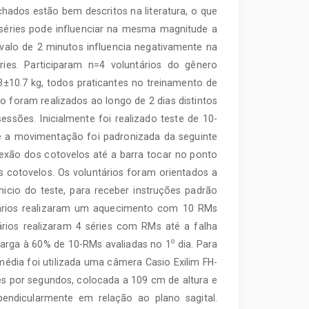
achados estão bem descritos na literatura, o que
s séries pode influenciar na mesma magnitude a
valo de 2 minutos influencia negativamente na
es. Participaram n=4 voluntários do gênero
±10.7 kg, todos praticantes no treinamento de
 foram realizados ao longo de 2 dias distintos
essões. Inicialmente foi realizado teste de 10-
e a movimentação foi padronizada da seguinte
flexão dos cotovelos até a barra tocar no ponto
s cotovelos. Os voluntários foram orientados a
icio do teste, para receber instruções padrão
tários realizaram um aquecimento com 10 RMs
ios realizaram 4 séries com RMs até a falha
o
carga à 60% de 10-RMs avaliadas no 1
dia. Para
dia foi utilizada uma câmera Casio Exilim FH-
s por segundos, colocada a 109 cm de altura e
endicularmente em relação ao plano sagital.