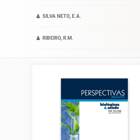
SILVA NETO, E.A.
RIBEIRO, R.M.
Barra
lateral
de
artigos