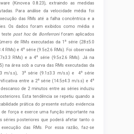
ware (Kinovea 0.8.23), extraindo as medidas
adas. Para análise da velocidade média foi
execução das RMs até a falha concêntrica e a
éries. Os dados foram exibidos como média ±
teste
post hoc
de
Bonferroni
foram aplicados
a
o número de RMs executadas da 1
série (28±5.0
a
3.4 RMs) e 4
série (9.5±2.6 RMs). Foi observada
a
.7±3.3 RMs) e a 4
série (9.5±2.6 RMs). Já na
05) na área sob a curva das RMs executadas da
a
a
.3 m/s.s), 3
série (9.1±3.3 m/s.s) e 4
série
a
a
ificativa entre a 2
série (14.5±4.3 m/s.s) e 4
e descanso de 2 minutos entre as séries induziu
teriores. Esta tendência se repetiu quando a
icabilidade prática do presente estudo evidencia
to de força e exerce uma função importante na
séries posteriores que poderá afetar tanto o
 execução das RMs. Por essa razão, faz-se