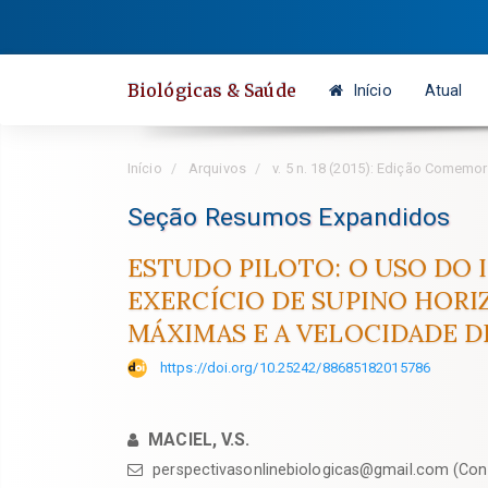
Salto
rápido
para
Biológicas & Saúde
Início
Atual
o
conteúdo
da
Início
Arquivos
v. 5 n. 18 (2015): Edição Comemor
página
Navegação
Seção Resumos Expandidos
Principal
ESTUDO PILOTO: O USO DO 
Conteúdo
EXERCÍCIO DE SUPINO HORI
principal
Barra
MÁXIMAS E A VELOCIDADE 
Lateral
https://doi.org/10.25242/88685182015786
MACIEL, V.S.
perspectivasonlinebiologicas@gmail.com (Cont