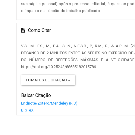
sua página pessoal) após o processo editorial, já que isso po
o impacto e a citação do trabalho publicado.
Como Citar
V.S., M., F.S., M., E.A., S. N., N.F.S.B., P., R.M., R., & A.P
DECANSO DE 2 MINUTOS ENTRE AS SÉRIES NO EXERCÍCIO DE
DO NÚMERO DE REPETIÇÕES MÁXIMAS E A VELOCIDAD
https://doi.org/10.25242/88685182015786
FOMATOS DE CITAÇÃO
Baixar Citação
Endnote/Zotero/Mendeley (RIS)
BibTeX