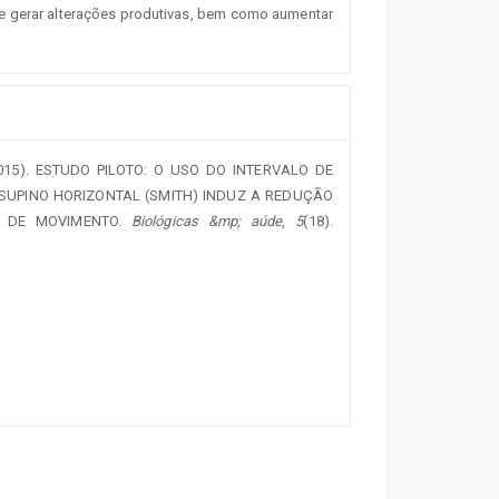
de gerar alterações produtivas, bem como aumentar
., M. (2015). ESTUDO PILOTO: O USO DO INTERVALO DE
 SUPINO HORIZONTAL (SMITH) INDUZ A REDUÇÃO
E DE MOVIMENTO.
Biológicas &mp; aúde
,
5
(18).