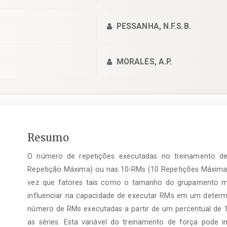
PESSANHA, N.F.S.B.
MORALES, A.P.
Conteúdo
Resumo
do
O número de repetições executadas no treinamento d
artigo
principal
Repetição Máxima) ou nas 10-RMs (10 Repetições Máximas
vez que fatores tais como o tamanho do grupamento mu
influenciar na capacidade de executar RMs em um determi
número de RMs executadas a partir de um percentual de 
as séries. Esta variável do treinamento de força pode i