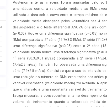
Posteriormente as imagens foram analisadas pelo soft
cinemáticas como; a velocidade média e as RMs execut
utilizada a área sob a curva entre o tempo máximo de 
velocidade média alcançada pelos voluntários nas 4 s
65
desvio-padrão e o teste inferencial ANOVA
one way
com 
(p<0.05). Houve uma diferença significativa (p<0.05) n
a
a
RMs) comparada a 2
série (15.7±3.3 RMs), 3
série (11.2±
a
uma diferença significativa (p<0.05) entre a 2
série (15
velocidade média houve uma diferença significativa (p<0.
a
a
1
série (30.3±9.01 m/s.s) comparada a 2
série (14.5±4
(7.4±2.5 m/s.s). Também foi observada uma diferença sign
série (7.4±2.5 m/s.s). Conclui-se que o uso do intervalo d
uma redução no número de RMs executadas nas séries pos
variável cinemática (velocidade média) foi avaliada. A apl
que o intervalo é uma importante variável do treinamen
fadiga muscular, e consequentemente no desempenho das 
volume de treinamento quanto a velocidade média de