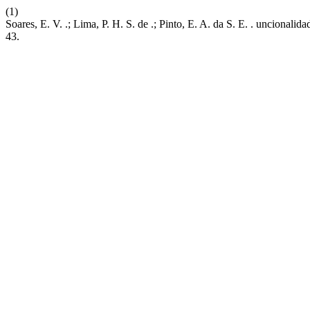
(1)
Soares, E. V. .; Lima, P. H. S. de .; Pinto, E. A. da S. E. . uncional
43.