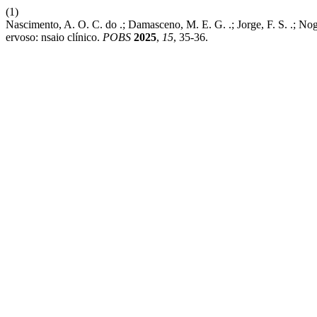
(1)
Nascimento, A. O. C. do .; Damasceno, M. E. G. .; Jorge, F. S. .; Nogue
ervoso: nsaio clínico.
POBS
2025
,
15
, 35-36.