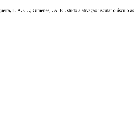
ira, L. A. C. .; Gimenes, . A. F. . studo a ativação uscular o úsculo as