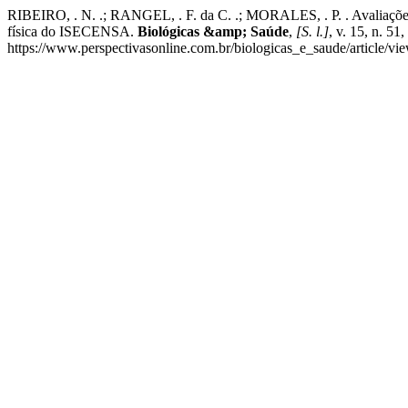
RIBEIRO, . N. .; RANGEL, . F. da C. .; MORALES, . P. . Avaliações fí
física do ISECENSA.
Biológicas &amp; Saúde
,
[S. l.]
, v. 15, n. 
https://www.perspectivasonline.com.br/biologicas_e_saude/article/vi