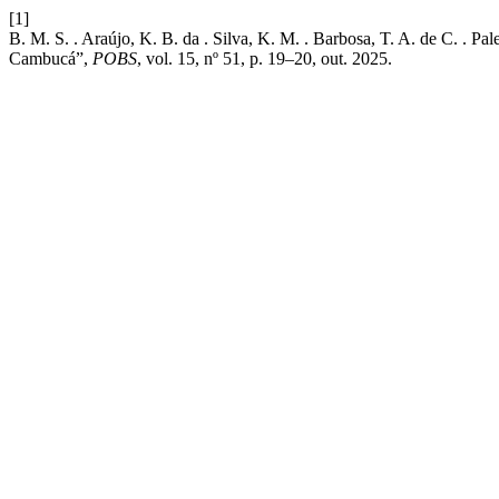
[1]
B. M. S. . Araújo, K. B. da . Silva, K. M. . Barbosa, T. A. de C. . P
Cambucá”,
POBS
, vol. 15, nº 51, p. 19–20, out. 2025.