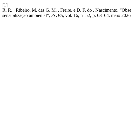
[1]
R. R. . Ribeiro, M. das G. M. . Freire, e D. F. do . Nascimento, “Ob
sensibilização ambiental”,
POBS
, vol. 16, nº 52, p. 63–64, maio 2026