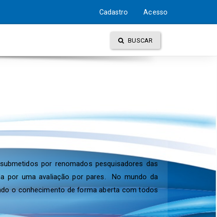
Cadastro
Acesso
BUSCAR
es, submetidos por renomados pesquisadores das
ntida por uma avaliação por pares. No mundo da
lhando o conhecimento de forma aberta com todos