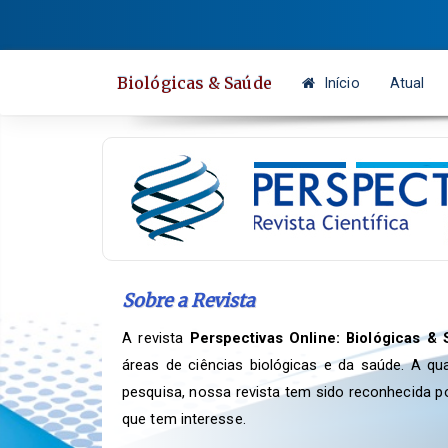
Salto
rápido
para
Biológicas & Saúde
Início
Atual
o
conteúdo
da
página
Navegação
Principal
Conteúdo
principal
Sobre a Revista
Barra
Lateral
A revista
Perspectivas Online: Biológicas &
áreas de ciências biológicas e da saúde. A qu
pesquisa, nossa revista tem sido reconhecida p
que tem interesse.