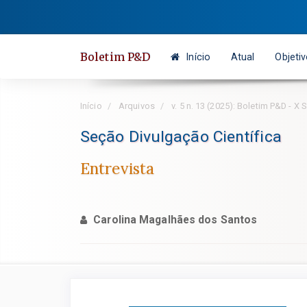
Salto
rápido
para
Boletim P&D
Início
Atual
Objeti
o
conteúdo
da
Início
Arquivos
v. 5 n. 13 (2025): Boletim P&D - X
página
Navegação
Seção Divulgação Científica
Principal
Entrevista
Conteúdo
principal
Barra
Carolina Magalhães dos Santos
Lateral
Barra