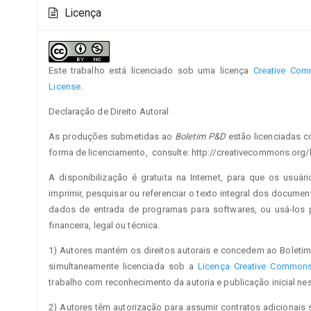
Detalhes
do
Licença
do
artigo
artigo
principal
Este trabalho está licenciado sob uma licença
Creative Comm
License
.
Declaração de Direito Autoral
As produções submetidas ao
Boletim P&D
estão licenciadas c
forma de licenciamento, consulte: http://creativecommons.org/
A disponibilização é gratuita na Internet, para que os usuári
imprimir, pesquisar ou referenciar o texto integral dos documen
dados de entrada de programas para softwares, ou usá-los pa
financeira, legal ou técnica.
1) Autores mantém os direitos autorais e concedem ao Boletim
simultaneamente licenciada sob a
Licença Creative Commons 
trabalho com reconhecimento da autoria e publicação inicial nes
2) Autores têm autorização para assumir contratos adicionais 