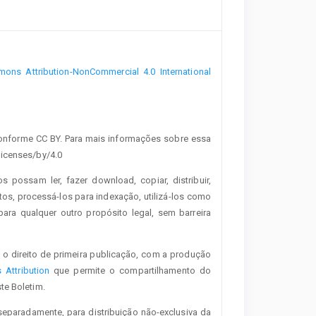
ons Attribution-NonCommercial 4.0 International
onforme CC BY. Para mais informações sobre essa
licenses/by/4.0
os possam ler, fazer download, copiar, distribuir,
tos, processá-los para indexação, utilizá-los como
ra qualquer outro propósito legal, sem barreira
 o direito de primeira publicação, com a produção
Attribution
que permite o compartilhamento do
te Boletim.
separadamente, para distribuição não-exclusiva da