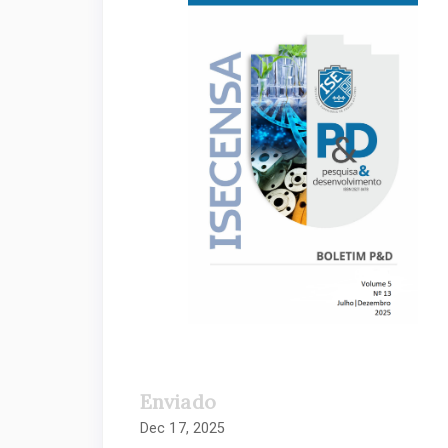
lateral
de
artigos
Enviado
Dec 17, 2025