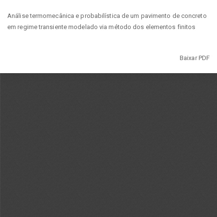
Voltar
Análise termomecânica e probabilística de um pavimento de concreto
aos
em regime transiente modelado via método dos elementos finitos
Detalhes
do
Artigo
Baixar
Baixar PDF