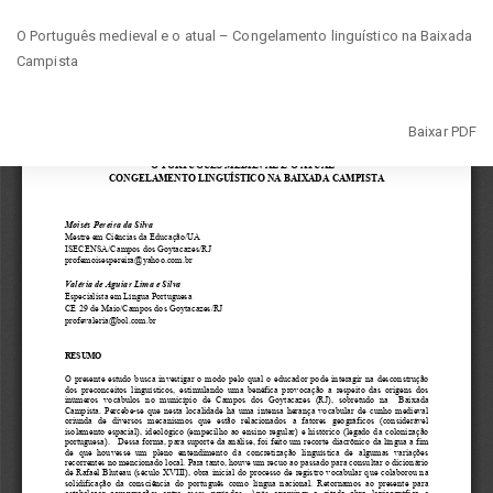
Voltar
O Português medieval e o atual – Congelamento linguístico na Baixada
aos
Campista
Detalhes
do
Artigo
Baixar
Baixar PDF