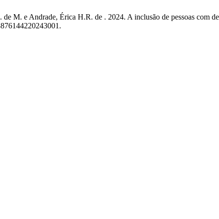
S.L. de M. e Andrade, Érica H.R. de . 2024. A inclusão de pessoas com de
2/8876144220243001.