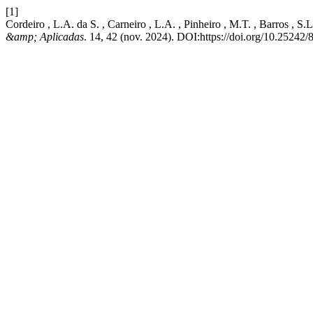
[1]
Cordeiro , L.A. da S. , Carneiro , L.A. , Pinheiro , M.T. , Barros , 
&amp; Aplicadas
. 14, 42 (nov. 2024). DOI:https://doi.org/10.2524