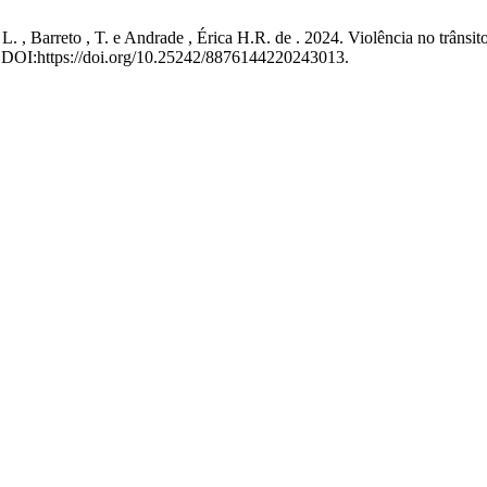
ez , L. , Barreto , T. e Andrade , Érica H.R. de . 2024. Violência no tr
). DOI:https://doi.org/10.25242/8876144220243013.