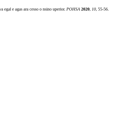
rva egal e agas ara cesso o nsino uperior.
POHSA
2020
,
10
, 55-56.