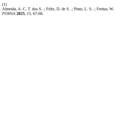
(1)
Almeida, A. C. T. dos S. .; Felix, D. de S. .; Pinto, L. S. .; Freitas, W
POHSA
2025
,
15
, 67-68.