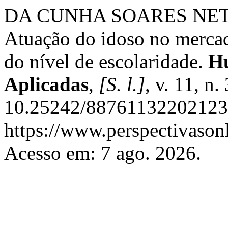
DA CUNHA SOARES NETO, 
Atuação do idoso no mercad
do nível de escolaridade.
H
Aplicadas
,
[S. l.]
, v. 11, n
10.25242/887611322021236
https://www.perspectivason
Acesso em: 7 ago. 2026.