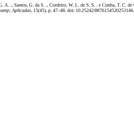
, G. A. ., Santos, G. da S. ., Cordeiro, W. L. de S. S. . e Cunha, T. C.
&amp; Aplicadas
, 15(45), p. 47–48. doi: 10.25242/8876154520253146