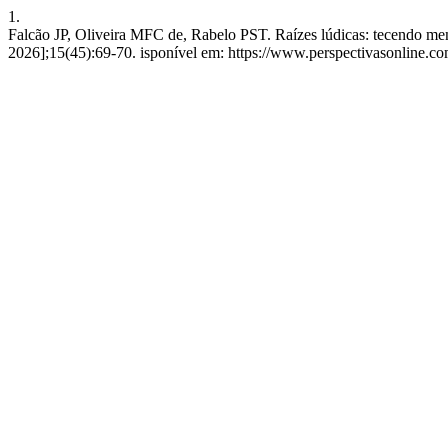
1.
Falcão JP, Oliveira MFC de, Rabelo PST. Raízes lúdicas: tecendo memó
2026];15(45):69-70. isponível em: https://www.perspectivasonline.c