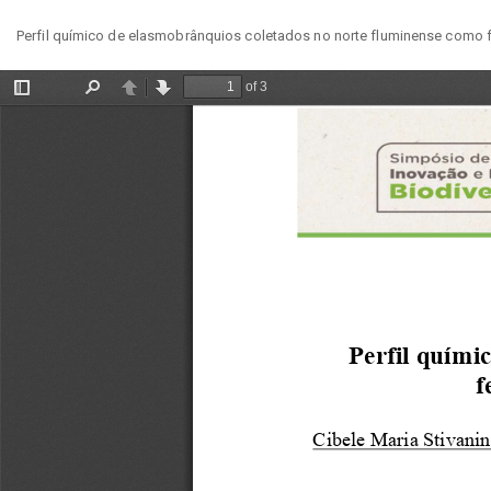
Voltar
Perfil químico de elasmobrânquios coletados no norte fluminense como 
aos
Detalhes
do
Artigo