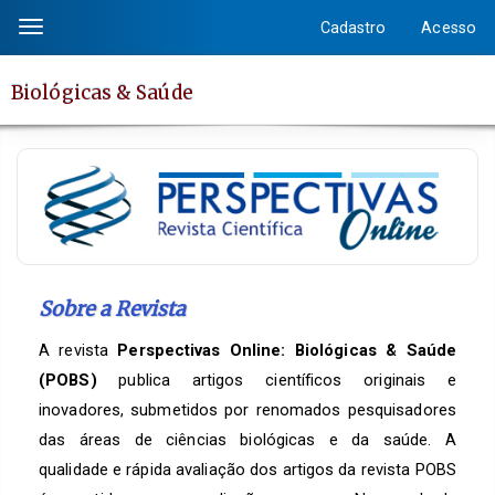
Salto
Cadastro
Acesso
Toggle
rápido
navigation
para
Biológicas & Saúde
o
conteúdo
da
página
Navegação
Principal
Conteúdo
principal
Sobre a Revista
Barra
A revista
Perspectivas Online: Biológicas & Saúde
Lateral
(POBS)
publica artigos científicos originais e
inovadores, submetidos por renomados pesquisadores
das áreas de ciências biológicas e da saúde. A
qualidade e rápida avaliação dos artigos da revista POBS