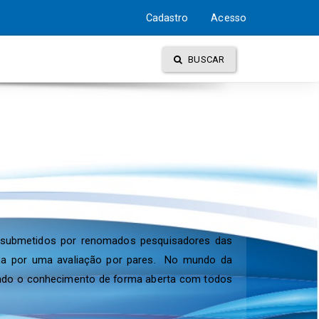
Cadastro
Acesso
BUSCAR
es, submetidos por renomados pesquisadores das
ntida por uma avaliação por pares. No mundo da
lhando o conhecimento de forma aberta com todos