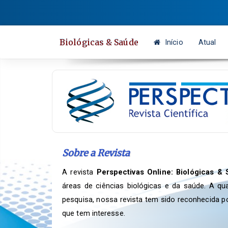
Salto
rápido
para
Biológicas & Saúde
Início
Atual
o
conteúdo
da
página
Navegação
Principal
Conteúdo
principal
Sobre a Revista
Barra
Lateral
A revista
Perspectivas Online: Biológicas &
áreas de ciências biológicas e da saúde. A qu
pesquisa, nossa revista tem sido reconhecida p
que tem interesse.