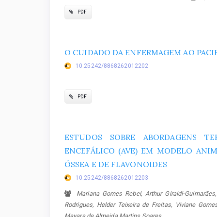
PDF
O CUIDADO DA ENFERMAGEM AO PACI
10.25242/8868262012202
PDF
ESTUDOS SOBRE ABORDAGENS TE
ENCEFÁLICO (AVE) EM MODELO ANIM
ÓSSEA E DE FLAVONOIDES
10.25242/8868262012203
Mariana Gomes Rebel, Arthur Giraldi-Guimarãe
Rodrigues, Helder Teixeira de Freitas, Viviane Gomes
Mayara de Almeida Martins Soares