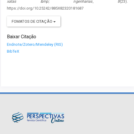
xatas &mp; ngenharias
,
8
(23).
https://doi.org/10.25242/885X82320181687
FOMATOS DE CITAÇÃO
Baixar Citação
Endnote/Zotero/Mendeley (RIS)
BibTeX