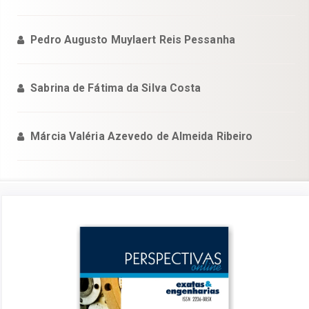
Pedro Augusto Muylaert Reis Pessanha
Sabrina de Fátima da Silva Costa
Márcia Valéria Azevedo de Almeida Ribeiro
Barra
lateral
de
artigos