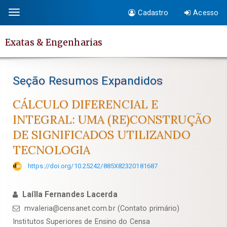
Salto
Cadastro
Acesso
Toggle
rápido
navigation
para
Exatas & Engenharias
o
conteúdo
da
Seção Resumos Expandidos
página
Navegação
CÁLCULO DIFERENCIAL E
Principal
INTEGRAL: UMA (RE)CONSTRUÇÃO
Conteúdo
DE SIGNIFICADOS UTILIZANDO
principal
TECNOLOGIA
Barra
Lateral
https://doi.org/10.25242/885X82320181687
Laílla Fernandes Lacerda
mvaleria@censanet.com.br (Contato primário)
Institutos Superiores de Ensino do Censa