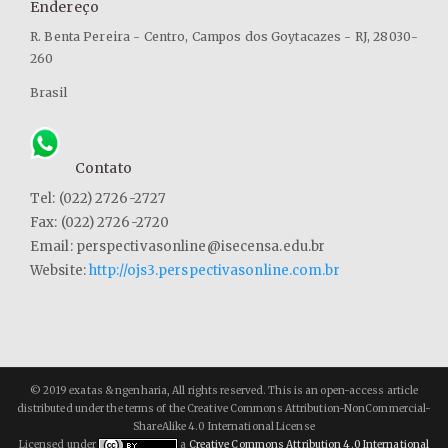
Endereço
R. Benta Pereira - Centro, Campos dos Goytacazes - RJ, 28030-
260
Brasil
Contato
Tel: (022) 2726-2727
Fax: (022) 2726-2720
Email: perspectivasonline@isecensa.edu.br
Website:
http://ojs3.perspectivasonline.com.br
© 2019 exatas & ngenharia, All rights reserved. This is an open-access article
distributed under the terms of the Creative Commons Attribution-NonCommercial-
ShareAlike 4.0 International License
Licensed under
a
Creative Commons Attribution 4.0 International