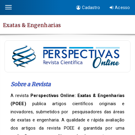
Salto
Cadastro
Acesso
Toggle
rápido
navigation
para
Exatas & Engenharias
o
conteúdo
da
página
Navegação
Principal
Conteúdo
principal
Sobre a Revista
Barra
A revista
Perspectivas Online: Exatas & Engenharias
Lateral
(POEE)
publica artigos científicos originais e
inovadores, submetidos por pesquisadores das áreas
de exatas e engenharia. A qualidade e rápida avaliação
dos artigos da revista POEE é garantida por uma