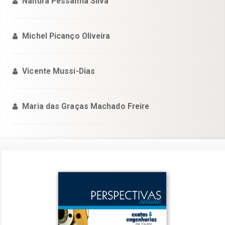
Nahura Pessanha Silva
Michel Picanço Oliveira
Vicente Mussi-Dias
Maria das Graças Machado Freire
Barra
lateral
de
artigos