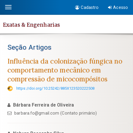
Salto
Cadastro
Acesso
Toggle
rápido
navigation
para
Exatas & Engenharias
o
conteúdo
da
Seção Artigos
página
Navegação
Influência da colonização fúngica no
Principal
comportamento mecânico em
Conteúdo
compressão de micocompósitos
principal
Barra
https://doi.org/10.25242/885X123520222508
Lateral
Bárbara Ferreira de Oliveira
barbara.fo@gmail.com (Contato primário)