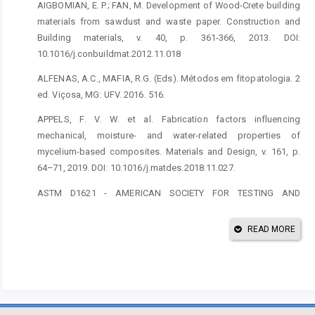
AIGBOMIAN, E. P.; FAN, M. Development of Wood-Crete building
materials from sawdust and waste paper. Construction and
Building materials, v. 40, p. 361-366, 2013. DOI:
10.1016/j.conbuildmat.2012.11.018
ALFENAS, A.C., MAFIA, R.G. (Eds). Métodos em fitopatologia. 2
ed. Viçosa, MG: UFV. 2016. 516.
APPELS, F. V. W. et al. Fabrication factors influencing
mechanical, moisture- and water-related properties of
mycelium-based composites. Materials and Design, v. 161, p.
64–71, 2019. DOI: 10.1016/j.matdes.2018.11.027.
ASTM D1621 - AMERICAN SOCIETY FOR TESTING AND
MATERIALS. ASTM D1621. Standard test method for
compressive properties of rigid cellular plastics. West
READ MORE
Conshohocken. 2016. DOI: 10.1520/D1621-16
BARRETO, W. J., BERNARDINO, N. D. E., AFONSO, R.
Biodegradation of dyes in textile wastewater by fungus
Ganoderma sp: a kinetic study. Química Nova, v.34, n.4, 568-572,
2011.