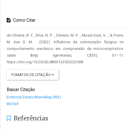
Como Citar
de Oliveira, B. F., Silva, N. P. ., Oliveira, M. P. ., Mussi-Dias, V. ., & Freire,
M. das G. M. . (2022). Influência da colonização fúngica no
comportamento mecânico em compressão de micocompósitos.
xatas &mp; ngenharias
,
12
(35), 01–11.
https://doi.org/10.25242/885X123520222508
FOMATOS DE CITAÇÃO
Baixar Citação
Endnote/Zotero/Mendeley (RIS)
BibTeX
Referências