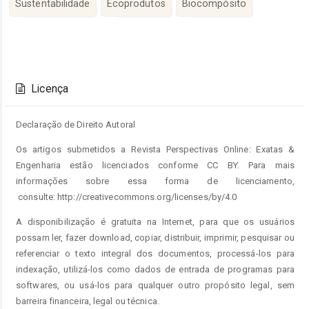
Sustentabilidade
Ecoprodutos
Biocompósito
Detalhes
do
Licença
artigo
Declaração de Direito Autoral
Os artigos submetidos a Revista Perspectivas Online: Exatas &
Engenharia estão licenciados conforme CC BY. Para mais
informações sobre essa forma de licenciamento,
consulte: http://creativecommons.org/licenses/by/4.0
A disponibilização é gratuita na Internet, para que os usuários
possam ler, fazer download, copiar, distribuir, imprimir, pesquisar ou
referenciar o texto integral dos documentos, processá-los para
indexação, utilizá-los como dados de entrada de programas para
softwares, ou usá-los para qualquer outro propósito legal, sem
barreira financeira, legal ou técnica.