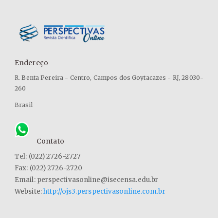
CHIN, O. C.; SIDDIQUI, K. M. Characteristics of some biomass
briquettes prepared under modest die pressures. Biomass and
Bioenergy, v. 18, n. 3, p. 223-228, 2000. DOI: 10.1016/S0961-
9534(99)00084-7
Endereço
COULIBALY, L., NAVEAU, H., AGATHOS, S.N. A tanks-in-series
R. Benta Pereira - Centro, Campos dos Goytacazes - RJ, 28030-
bioreactor to simulate macromolecule laden wastewater
260
pretreatment under sewer conditions by Aspergillus niger.
Water Research, v. 36, n. 16, p. 3941-3948, 2002. DOI:
Brasil
10.1016/S0043-1354(02)00117-3
CORREIA, D. S., SANTOS, F. H. R., SOARES, L.H.B., CORREIA, M. E.
Contato
F. Enzimas oxidativas microbianas envolvidas na
biodegradação da lignocelulose: produção, características
Tel: (022) 2726-2727
bioquímicas e importância biotecnológica. EMBRAPA
Fax: (022) 2726-2720
Agrobiológica. 34 p. 2011.
Email: perspectivasonline@isecensa.edu.br
Website:
http://ojs3.perspectivasonline.com.br
ELRAGI, A. Selected Engineering Properties and Applications of
EPS Geofoam, Softoria, 2006.