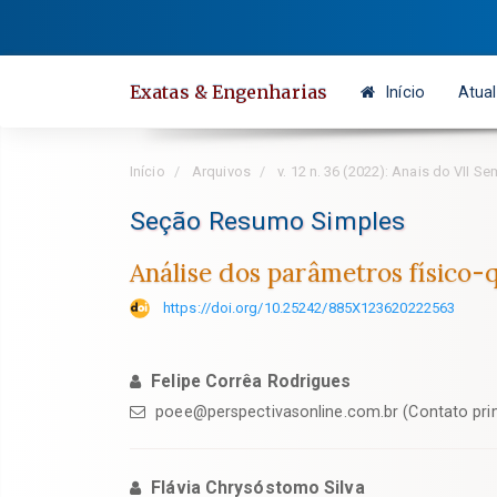
Salto
rápido
para
Exatas & Engenharias
Início
Atual
o
conteúdo
da
Início
Arquivos
v. 12 n. 36 (2022): Anais do VII S
página
Navegação
Seção Resumo Simples
Principal
Análise dos parâmetros físico-
Conteúdo
principal
https://doi.org/10.25242/885X123620222563
Barra
Lateral
Felipe Corrêa Rodrigues
poee@perspectivasonline.com.br (Contato pri
Flávia Chrysóstomo Silva