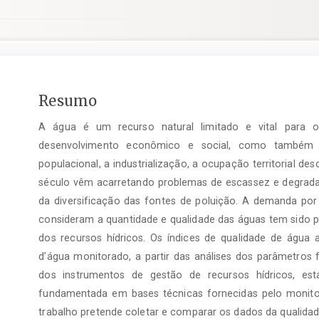
Conteúdo
Resumo
do
A água é um recurso natural limitado e vital para 
artigo
principal
desenvolvimento econômico e social, como também p
populacional, a industrialização, a ocupação territorial d
século vêm acarretando problemas de escassez e degrada
da diversificação das fontes de poluição. A demanda p
consideram a quantidade e qualidade das águas tem sido p
dos recursos hídricos. Os índices de qualidade de águ
d’água monitorado, a partir das análises dos parâmetros f
dos instrumentos de gestão de recursos hídricos, est
fundamentada em bases técnicas fornecidas pelo monito
trabalho pretende coletar e comparar os dados da qualidad