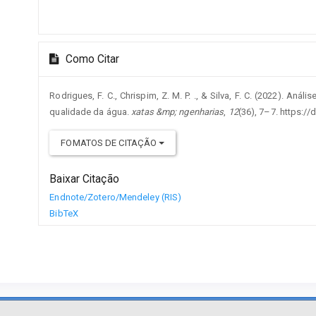
Como Citar
Rodrigues, F. C., Chrispim, Z. M. P. ., & Silva, F. C. (2022). Aná
qualidade da água.
xatas &mp; ngenharias
,
12
(36), 7–7. https:
FOMATOS DE CITAÇÃO
Baixar Citação
Endnote/Zotero/Mendeley (RIS)
BibTeX