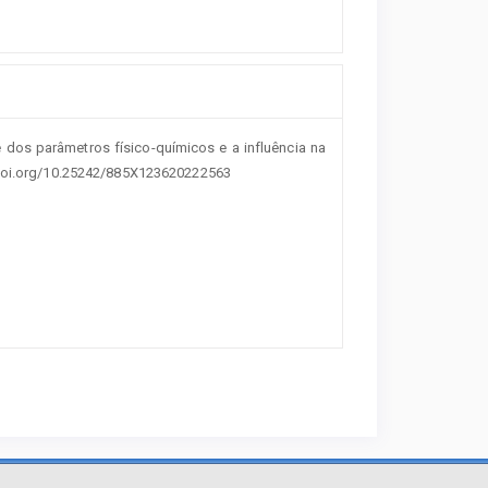
lise dos parâmetros físico-químicos e a influência na
//doi.org/10.25242/885X123620222563