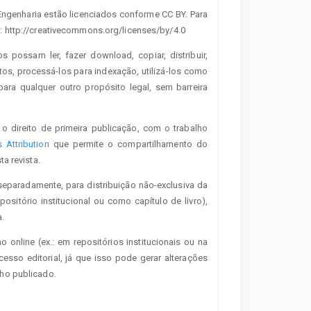
 Engenharia estão licenciados conforme CC BY. Para
: http://creativecommons.org/licenses/by/4.0
os possam ler, fazer download, copiar, distribuir,
tos, processá-los para indexação, utilizá-los como
ra qualquer outro propósito legal, sem barreira
o direito de primeira publicação, com o trabalho
Attribution
que permite o compartilhamento do
a revista.
separadamente, para distribuição não-exclusiva da
positório institucional ou como capítulo de livro),
.
o online (ex.: em repositórios institucionais ou na
esso editorial, já que isso pode gerar alterações
lho publicado.