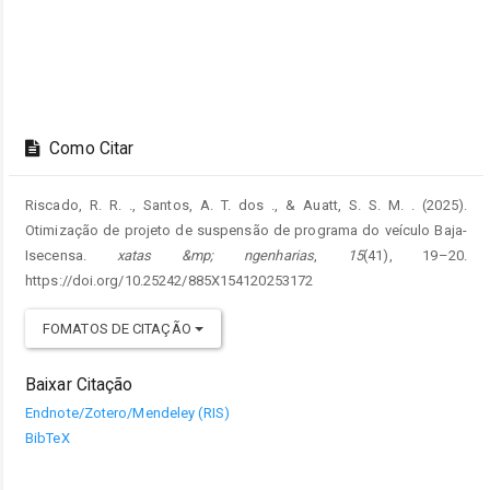
Como Citar
Riscado, R. R. ., Santos, A. T. dos ., & Auatt, S. S. M. . (2025).
Otimização de projeto de suspensão de programa do veículo Baja-
Isecensa.
xatas &mp; ngenharias
,
15
(41), 19–20.
https://doi.org/10.25242/885X154120253172
FOMATOS DE CITAÇÃO
Baixar Citação
Endnote/Zotero/Mendeley (RIS)
BibTeX