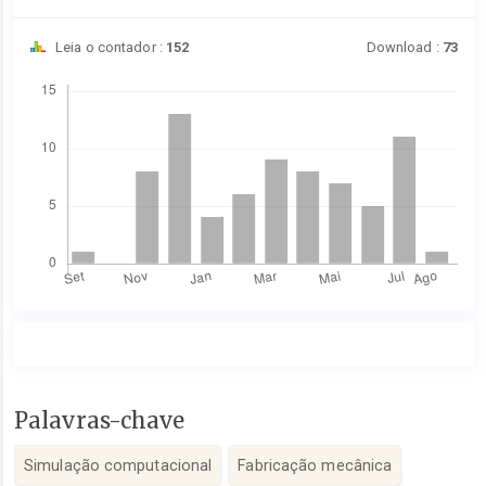
Leia o contador :
152
Download :
73
Downloads
Conteúdo
Palavras-chave
do
artigo
Simulação computacional
Fabricação mecânica