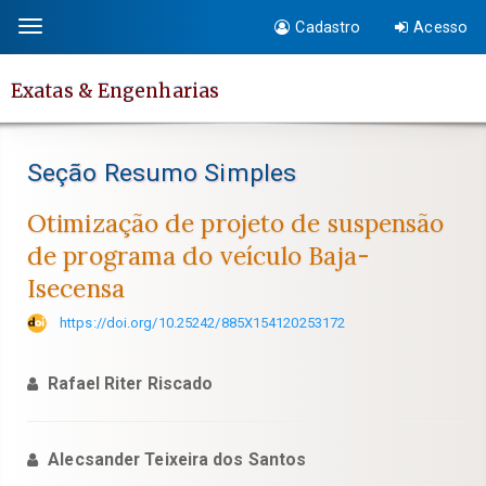
Salto
Cadastro
Acesso
Toggle
rápido
navigation
para
Exatas & Engenharias
o
conteúdo
da
Seção Resumo Simples
página
Navegação
Otimização de projeto de suspensão
Principal
de programa do veículo Baja-
Conteúdo
Isecensa
principal
Barra
https://doi.org/10.25242/885X154120253172
Lateral
Rafael Riter Riscado
Alecsander Teixeira dos Santos