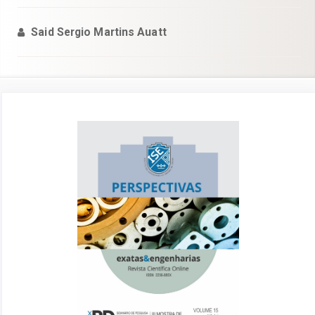
Said Sergio Martins Auatt
Barra
lateral
de
artigos