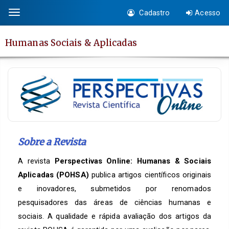
Salto
Cadastro
Acesso
Toggle
rápido
navigation
para
Humanas Sociais & Aplicadas
o
conteúdo
da
página
Navegação
Principal
Conteúdo
principal
Sobre a Revista
Barra
A revista
Perspectivas Online: Humanas & Sociais
Lateral
Aplicadas (POHSA)
publica artigos científicos originais
e inovadores, submetidos por renomados
pesquisadores das áreas de ciências humanas e
sociais. A qualidade e rápida avaliação dos artigos da