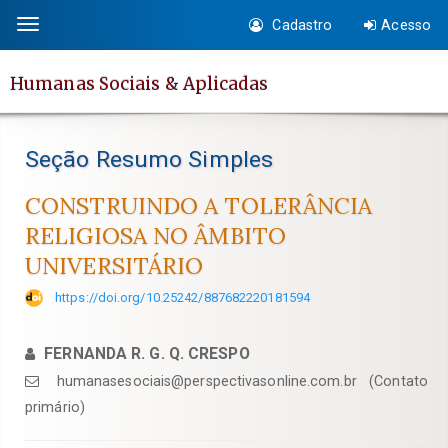
Salto
Cadastro
Acesso
Toggle
rápido
navigation
para
Humanas Sociais & Aplicadas
o
conteúdo
da
Seção Resumo Simples
página
Navegação
CONSTRUINDO A TOLERÂNCIA
Principal
RELIGIOSA NO ÂMBITO
Conteúdo
UNIVERSITÁRIO
principal
Barra
https://doi.org/10.25242/887682220181594
Lateral
FERNANDA R. G. Q. CRESPO
humanasesociais@perspectivasonline.com.br (Contato
primário)