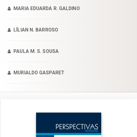
MARIA EDUARDA R. GALDINO
LÍLIAN N. BARROSO
PAULA M. S. SOUSA
MURIALDO GASPARET
Barra
lateral
de
artigos