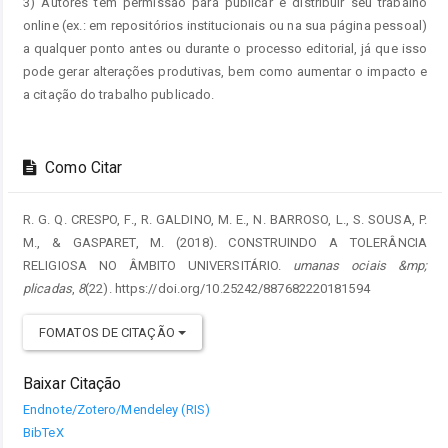
3) Autores têm permissão para publicar e distribuir seu trabalho
online (ex.: em repositórios institucionais ou na sua página pessoal)
a qualquer ponto antes ou durante o processo editorial, já que isso
pode gerar alterações produtivas, bem como aumentar o impacto e
a citação do trabalho publicado.
Como Citar
R. G. Q. CRESPO, F., R. GALDINO, M. E., N. BARROSO, L., S. SOUSA, P.
M., & GASPARET, M. (2018). CONSTRUINDO A TOLERÂNCIA
RELIGIOSA NO ÂMBITO UNIVERSITÁRIO.
umanas ociais &mp;
plicadas
,
8
(22). https://doi.org/10.25242/887682220181594
FOMATOS DE CITAÇÃO
Baixar Citação
Endnote/Zotero/Mendeley (RIS)
BibTeX