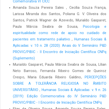
Comemorativa VI CICC
Amanda Souza Pereira Sales , Cecília Souza França,
Larissa Miranda dos Santos, Poliana G. V. Oliveira dos
Santos, Patrick Wagner de Azevedo, Murialdo Gasparet,
Paula Márcia Seabra de Sousa,
Psicologia e
espiritualidade como rede de apoio no cuidado de
pacientes em tratamento paliativo
,
Humanas Sociais &
Aplicadas: v. 10 n. 28 (2020): Anais do V Seminário P&D
PROVIC/PIBIC - II Encontro de Iniciação Científica CNPq
(Suplemento)
Murialdo Gasparet, Paula Márcia Seabra de Sousa, Lílian
Neto Barroso, Fernanda Ribeiro Gomes de Queiroz
Crespo, Maria Eduarda Ribeiro Galdino,
PERCEPÇÕES
SOBRE A TOLERÂNCIA RELIGIOSA NO ÂMBITO
UNIVERSITÁRIO
,
Humanas Sociais & Aplicadas: v. 9 n. 26
(2019): Edição Comemorativa do IV Seminário P&D
PROVIC/PIBIC - I Encontro de Iniciação Científica CNPq
Elias de Oliveira Sousa, Amanda Souza Pereira Sales,