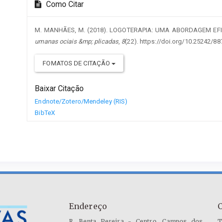
Como Citar
M. MANHÃES, M. (2018). LOGOTERAPIA: UMA ABORDAGEM E
umanas ociais &mp; plicadas
,
8
(22). https://doi.org/10.25242/
FOMATOS DE CITAÇÃO
Baixar Citação
Endnote/Zotero/Mendeley (RIS)
BibTeX
Endereço
R. Benta Pereira - Centro, Campos dos
T