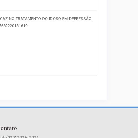
FICAZ NO TRATAMENTO DO IDOSO EM DEPRESSÃO.
887682220181619
Contato
el: (022) 2726-2721