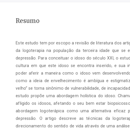
Conteúdo
Resumo
do
artigo
principal
Este estudo tem por escopo a revisão de literatura dos art
da logoterapia na população da terceira idade que se
depressão. Para conceituar o idoso do século XXI, o est
cultura em que este idoso se encontra inserido, e sua 
poder aferir a maneira como o idoso vem desenvolvendo 
como a ideia de envelhecimento é ambígua e estigmatiza
velho” se torna sinônimo de vulnerabilidade, de incapacid
estudo propõe uma abordagem holística do idoso. Cham
afligido os idosos, afetando o seu bem estar biopsicosso
abordagem logoterápica como uma alternativa eficaz 
depressão. O artigo descreve as técnicas da logotera
direcionamento do sentido de vida através de uma análise