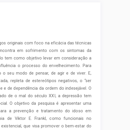
igos originais com foco na eficácia das técnicas
 encontra em sofrimento com os sintomas da
udo tem como objetivo levar em consideração a
influência o processo do envelhecimento. Para
o seu modo de pensar, de agir e de viver. E,
da, repleta de estereótipos negativos, o “ser
ade e de dependência da ordem do indesejável. O
ado de o mal do século XXI, a depressão tem
cial. O objetivo da pesquisa é apresentar uma
para a prevenção e tratamento do idoso em
pia de Viktor E. Frankl, como funcionais no
 existencial, que visa promover o bem-estar do