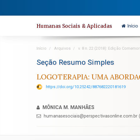
Salto
rápido
para
Humanas Sociais & Aplicadas
Início
o
conteúdo
da
Início
Arquivos
v. 8 n. 22 (2018): Edição Comemor
página
Navegação
Seção Resumo Simples
Principal
LOGOTERAPIA: UMA ABORDA
Conteúdo
principal
https://doi.org/10.25242/887682220181619
Barra
Lateral
MÔNICA M. MANHÃES
humanasesociais@perspectivasonline.com.br (