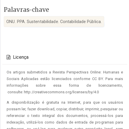
Palavras-chave
ONU. PPA. Sustentabilidade. Contabilidade Pública.
Detalhes
do
Licença
artigo
Os artigos submetidos a Revista Perspectivas Online: Humanas e
Sociais Aplicadas estão licenciados conforme CC BY. Para mais
informações sobre essa forma de licenciamento,
consulte: http://creativecommons.org/licenses/by/4.0
A disponibilização é gratuita na Internet, para que os usuários
possam ler, fazer download, copiar, distribuir, imprimir, pesquisar ou
referenciar o texto integral dos documentos, processá-los para
indexação, utilizá-los como dados de entrada de programas para
softwares, ou usá-los para qualquer outro propósito legal, sem