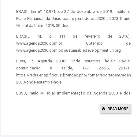
BRASIl. Lei nº 13.971, de 27 de dezembro de 2019. Institui o
Plano Plurianual da União para o período de 2020 a 2023. Diário
Oficial da União 2019; 30 dez.
BRASIL, M. d. (11 de fevereiro de 2016).
www.agenda2030.com.br. Obtenido de
www.agenda2030.com.br: sustainabledevelopment.un.org
Buss, P. Agenda 2030: Onde estamos hoje? Radis:
comunicação e saúde, 177: 22-26, 2017a.
https://radis.ensp.fiocruz.br/index.php/home/reportagem/agenda-
2030-onde-estamos-hoje
BUSS, Paulo M. et al. Implementação da Agenda 2030 e dos
ODS–perspectivas do Brasil. 2017. http://cee.fiocruz.br/?
q=node/601
READ MORE
BUSS, P. Agenda 2030: Onde estamos hoje? Radis:
comunicação e saúde, 177: 22-26, 2017a.
https://radis.ensp.fiocruz.br/index.php/home/reportagem/agenda-