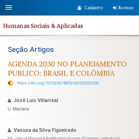
Salto
Cadastro
Acesso
Toggle
rápido
navigation
para
Humanas Sociais & Aplicadas
o
conteúdo
da
Seção Artigos
página
Navegação
AGENDA 2030 NO PLANEJAMENTO
Principal
PUBLICO: BRASIL E COLÔMBIA
Conteúdo
https://doi.org/10.25242/8876123720222550
principal
Barra
José Luis Villarreal
Lateral
U. Mariana
Vanuza da Silva Figueiredo
vanuzafigueiredo@hotmail.com (Contato primário)