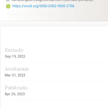
https://orcid.org/0000-0002-9050-3706
Barra
Enviado
lateral
de
Sep 19, 2022
artigos
Aceitaram
Mar 31, 2023
Publicado
Apr 26, 2023