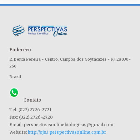
2030-onde-estamos-hoje
CAVALCANTE, D. L. Tributação fiscais com foco no
desenvolvimento sustentável. Revista Direito Sem Fronteiras –
Universidade Estadual do Oeste do Paraná. Foz do Iguaçu.
Jul/Dez. 2018; v. 2 (5): 155-169.
CONSTITUYENTE, A. N. (24 de junio de 2020).
Endereço
www.constitucioncolombia.com. Obtenido de
R. Benta Pereira - Centro, Campos dos Goytacazes - RJ, 28030-
www.constitucioncolombia.com:
260
https://www.constitucioncolombia.com/titulo-12/capitulo-
3/articulo- 354
Brazil
CONTADURÍA GENERAL DE LA NACIÓN - Colombia. (2020).
SITUACIÓN FINANCIERA Y RESULTADOS CONSOLIDADOS DEL
Contato
NIVEL NACIONAL. Bogotá: Contaduría General de la Nación
Tel: (022) 2726-2721
DEPARTAMENTO NACIONAL DE PLANEACIÓN - Colombia. (15 de
Fax: (022) 2726-2720
Marzo de 2018). https://colaboracion.dnp.gov.co/. Obtenido de
Email: perspectivasonlinebiologicas@gmail.com
https://colaboracion.dnp.gov.co/CDT/Conpes/Econ%C3%B3micos/
Website:
http://ojs3.perspectivasonline.com.br
https://colaboracion.dnp.gov.co/CDT/Conpes/Econ%C3%B3micos