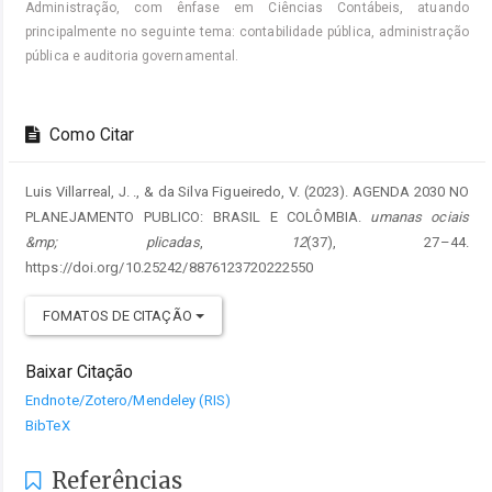
Administração, com ênfase em Ciências Contábeis, atuando
principalmente no seguinte tema: contabilidade pública, administração
pública e auditoria governamental.
Como Citar
Luis Villarreal, J. ., & da Silva Figueiredo, V. (2023). AGENDA 2030 NO
PLANEJAMENTO PUBLICO: BRASIL E COLÔMBIA.
umanas ociais
&mp; plicadas
,
12
(37), 27–44.
https://doi.org/10.25242/8876123720222550
FOMATOS DE CITAÇÃO
Baixar Citação
Endnote/Zotero/Mendeley (RIS)
BibTeX
Referências