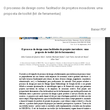
Voltar
O processo de design como facilitador de projetos inovadores: uma
aos
proposta de toolkit (kit de ferramentas)
Detalhes
do
Artigo
Baixar
Baixar PDF