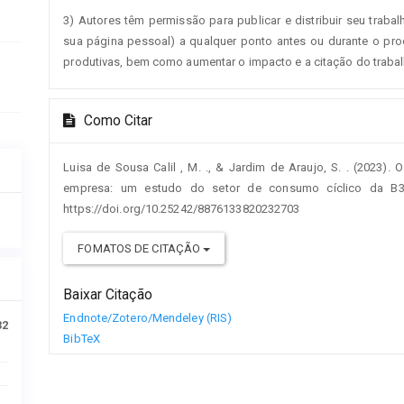
3) Autores têm permissão para publicar e distribuir seu trabalh
sua página pessoal) a qualquer ponto antes ou durante o proc
produtivas, bem como aumentar o impacto e a citação do traba
Como Citar
Luisa de Sousa Calil , M. ., & Jardim de Araujo, S. . (2023).
empresa: um estudo do setor de consumo cíclico da B
https://doi.org/10.25242/8876133820232703
FOMATOS DE CITAÇÃO
Baixar Citação
Endnote/Zotero/Mendeley (RIS)
32
BibTeX