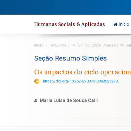
Salto
rápido
para
Humanas Sociais & Aplicadas
Início
o
conteúdo
da
Início
Arquivos
v. 13 n. 38 (2023): Anais do VIII 
página
Navegação
Seção Resumo Simples
Principal
Os impactos do ciclo operacion
Conteúdo
principal
https://doi.org/10.25242/8876133820232703
Barra
Lateral
Maria Luisa de Sousa Calil