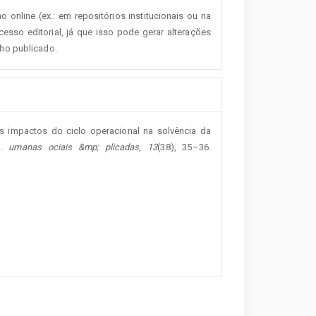
o online (ex.: em repositórios institucionais ou na
esso editorial, já que isso pode gerar alterações
lho publicado.
 Os impactos do ciclo operacional na solvência da
3.
umanas ociais &mp; plicadas
,
13
(38), 35–36.