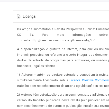
Conteúdo
Detalhes
do
Licença
do
artigo
artigo
principal
Os artigos submetidos a Revista Perspectivas Online: Humana
CC BY. Para mais informações sobre 
consulte: http://creativecommons.org/licenses/by/4.0
A disponibilização é gratuita na Internet, para que os usuári
imprimir, pesquisar ou referenciar o texto integral dos documen
dados de entrada de programas para softwares, ou usá-los pa
financeira, legal ou técnica.
1) Autores mantém os direitos autorais e concedem à revista 
simultaneamente licenciado sob a
Licença Creative Commons 
trabalho com reconhecimento da autoria e publicação inicial nest
2) Autores têm autorização para assumir contratos adicionais 
versão do trabalho publicada nesta revista (ex.: publicar em re
com reconhecimento de autoria e publicação inicial nesta revista