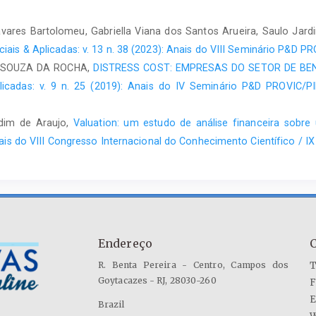
vares Bartolomeu, Gabriella Viana dos Santos Arueira, Saulo Jard
ais & Aplicadas: v. 13 n. 38 (2023): Anais do VIII Seminário P&D P
 SOUZA DA ROCHA,
DISTRESS COST: EMPRESAS DO SETOR DE BEN
icadas: v. 9 n. 25 (2019): Anais do IV Seminário P&D PROVIC/PIB
dim de Araujo,
Valuation: um estudo de análise financeira sob
Anais do VIII Congresso Internacional do Conhecimento Científico /
Endereço
R. Benta Pereira - Centro, Campos dos
T
Goytacazes - RJ, 28030-260
F
E
Brazil