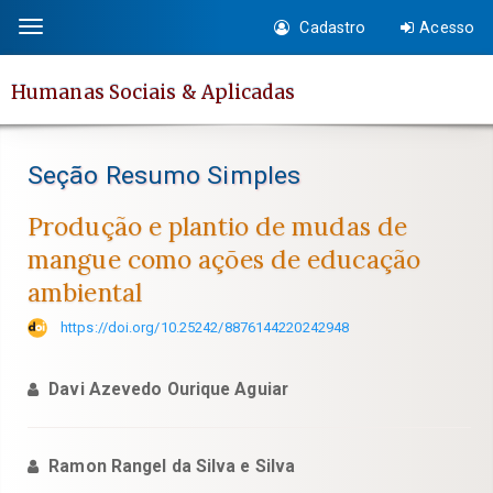
Salto
Cadastro
Acesso
Toggle
rápido
navigation
para
Humanas Sociais & Aplicadas
o
conteúdo
da
Seção Resumo Simples
página
Navegação
Produção e plantio de mudas de
Principal
mangue como ações de educação
Conteúdo
ambiental
principal
Barra
https://doi.org/10.25242/8876144220242948
Lateral
Davi Azevedo Ourique Aguiar
Ramon Rangel da Silva e Silva