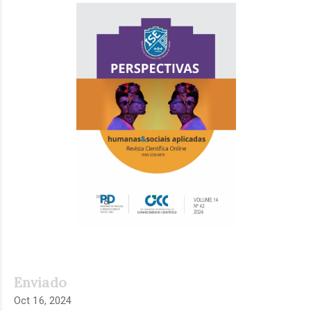
Barra
lateral
de
artigos
Enviado
Oct 16, 2024