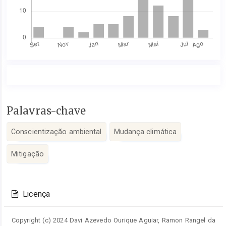
Conteúdo
Palavras-chave
do
artigo
Conscientização ambiental
Mudança climática
principal
Mitigação
Detalhes
do
Licença
artigo
Copyright (c) 2024 Davi Azevedo Ourique Aguiar, Ramon Rangel da