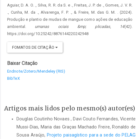
Aguiar, D. A. O. ., Silva, R. R. da S. e ., Freitas, J. P. de ., Gomes, J. V. R.
., Cunha, M. da ., Alvarenga, F. P. ., & Freire, M. das G. M. . (2024).
Produção e plantio de mudas de mangue como ações de educação
ambiental.
umanas ociais &mp; plicadas
,
14
(42).
https://doi.org/10.25242/8876144220242948
FOMATOS DE CITAÇÃO
Baixar Citação
Endnote/Zotero/Mendeley (RIS)
BibTeX
Artigos mais lidos pelo mesmo(s) autor(es)
Douglas Coutinho Novaes , Davi Couto Fernandes, Vicente
Mussi-Dias, Maria das Graças Machado Freire, Ronaldo de
Sousa Araújo,
Projeto paisagístico para a sede do PELAG