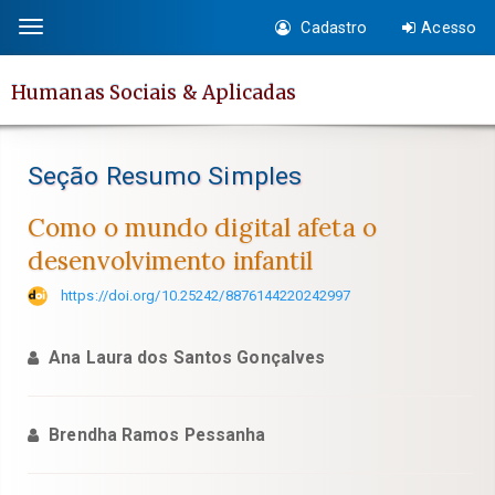
Salto
Cadastro
Acesso
Toggle
rápido
navigation
para
Humanas Sociais & Aplicadas
o
conteúdo
da
Seção Resumo Simples
página
Navegação
Como o mundo digital afeta o
Principal
desenvolvimento infantil
Conteúdo
https://doi.org/10.25242/8876144220242997
principal
Barra
Ana Laura dos Santos Gonçalves
Lateral
Brendha Ramos Pessanha