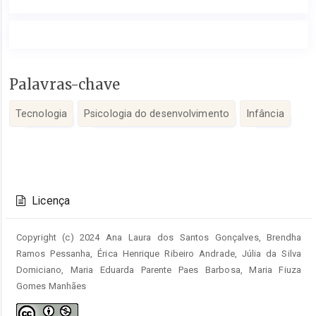
Conteúdo
Palavras-chave
do
artigo
Tecnologia
Psicologia do desenvolvimento
Infância
principal
Detalhes
do
Licença
artigo
Copyright (c) 2024 Ana Laura dos Santos Gonçalves, Brendha
Ramos Pessanha, Érica Henrique Ribeiro Andrade, Júlia da Silva
Domiciano, Maria Eduarda Parente Paes Barbosa, Maria Fiuza
Gomes Manhães