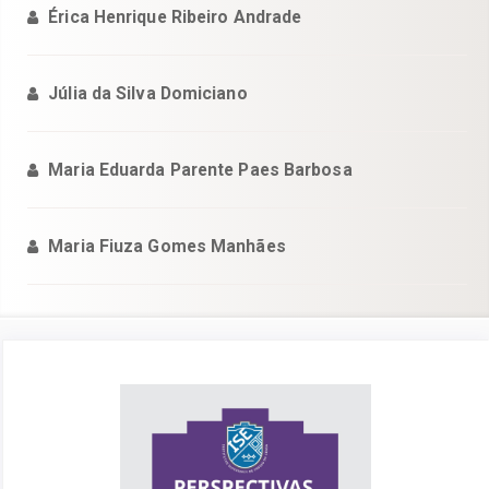
Érica Henrique Ribeiro Andrade
Júlia da Silva Domiciano
Maria Eduarda Parente Paes Barbosa
Maria Fiuza Gomes Manhães
Barra
lateral
de
artigos