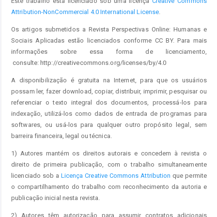
Este trabalho está licenciado sob uma licença
Creative Commons
Attribution-NonCommercial 4.0 International License
.
Os artigos submetidos a Revista Perspectivas Online: Humanas e
Sociais Aplicadas estão licenciados conforme CC BY. Para mais
informações sobre essa forma de licenciamento,
consulte: http://creativecommons.org/licenses/by/4.0
A disponibilização é gratuita na Internet, para que os usuários
possam ler, fazer download, copiar, distribuir, imprimir, pesquisar ou
referenciar o texto integral dos documentos, processá-los para
indexação, utilizá-los como dados de entrada de programas para
softwares, ou usá-los para qualquer outro propósito legal, sem
barreira financeira, legal ou técnica.
1) Autores mantém os direitos autorais e concedem à revista o
direito de primeira publicação, com o trabalho simultaneamente
licenciado sob a
Licença Creative Commons Attribution
que permite
o compartilhamento do trabalho com reconhecimento da autoria e
publicação inicial nesta revista.
2) Autores têm autorização para assumir contratos adicionais