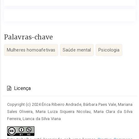
Conteúdo
Palavras-chave
do
artigo
Mulheres homoafetivas
Saúde mental
Psicologia
principal
Detalhes
do
Licença
artigo
Copyright (c) 2024 Érica Ribeiro Andrade, Bárbara Paes Vale, Mariana
Sales Oliveira, Maria Luiza Siqueira Nicolau, Maria Clara da Silva
Ferreira, Lianca da Silva Viana