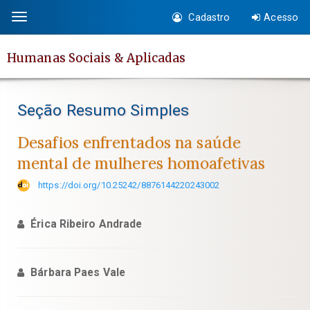
Salto
Cadastro
Acesso
Toggle
rápido
navigation
para
Humanas Sociais & Aplicadas
o
conteúdo
da
Seção Resumo Simples
página
Navegação
Desafios enfrentados na saúde
Principal
mental de mulheres homoafetivas
Conteúdo
https://doi.org/10.25242/8876144220243002
principal
Barra
Érica Ribeiro Andrade
Lateral
Bárbara Paes Vale