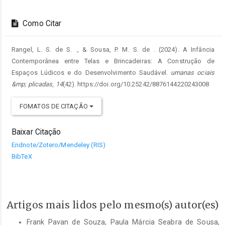
Como Citar
Rangel, L. S. de S. ., & Sousa, P. M. S. de . (2024). A Infância
Contemporânea entre Telas e Brincadeiras: A Construção de
Espaços Lúdicos e do Desenvolvimento Saudável.
umanas ociais
&mp; plicadas
,
14
(42). https://doi.org/10.25242/8876144220243008
FOMATOS DE CITAÇÃO
Baixar Citação
Endnote/Zotero/Mendeley (RIS)
BibTeX
Artigos mais lidos pelo mesmo(s) autor(es)
Frank Pavan de Souza, Paula Márcia Seabra de Sousa,