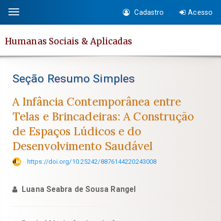
Salto
Cadastro
Acesso
Toggle
rápido
navigation
para
Humanas Sociais & Aplicadas
o
conteúdo
da
Seção Resumo Simples
página
Navegação
A Infância Contemporânea entre
Principal
Telas e Brincadeiras: A Construção
Conteúdo
de Espaços Lúdicos e do
principal
Desenvolvimento Saudável
Barra
Lateral
https://doi.org/10.25242/8876144220243008
Luana Seabra de Sousa Rangel