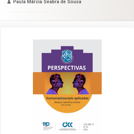
Paula Márcia Seabra de Sousa
Barra
lateral
de
artigos