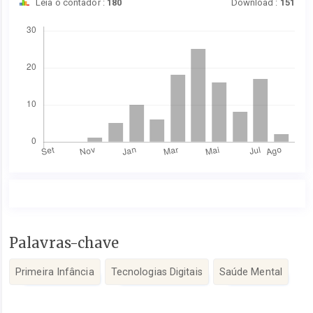
Leia o contador :
180
Download :
151
Downloads
Conteúdo
Palavras-chave
do
artigo
Primeira Infância
Tecnologias Digitais
Saúde Mental
principal