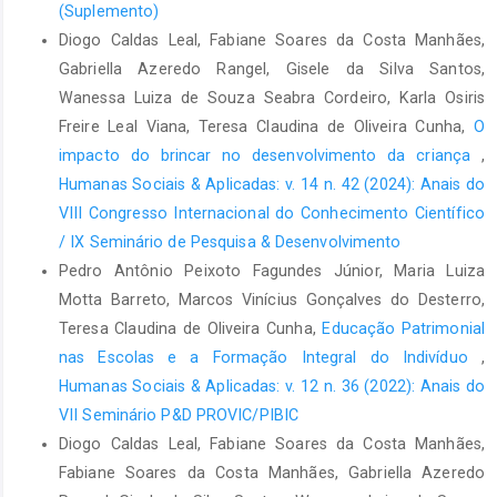
(Suplemento)
GUTHIERREZ, C. C. M. Y; WALTER, C. C. DE F. Programa de
Diogo Caldas Leal, Fabiane Soares da Costa Manhães,
formação continuada de professores: comunicação alternativa
Gabriella Azeredo Rangel, Gisele da Silva Santos,
e transtorno do espectro autista. Revista Teias, v. 22, n. 66, p.
Wanessa Luiza de Souza Seabra Cordeiro, Karla Osiris
240–255, 20 ago. 2021.
Freire Leal Viana, Teresa Claudina de Oliveira Cunha,
O
LEYVA-NÁPOLES, R. A.; ORRÚ, S. E. Experiências de
impacto do brincar no desenvolvimento da criança
,
comunicação alternativa: alunos com autismo. Journal of
Humanas Sociais & Aplicadas: v. 14 n. 42 (2024): Anais do
Research in Special Educational Needs, v. 16, p. 502–505, ago.
VIII Congresso Internacional do Conhecimento Científico
2016. Disponível em:
https://nasenjournals.onlinelibrary.wiley.com/doi/epdf/10.1111/147
/ IX Seminário de Pesquisa & Desenvolvimento
3802.12312
. Acesso em: 12 ago 2024.
Pedro Antônio Peixoto Fagundes Júnior, Maria Luiza
Motta Barreto, Marcos Vinícius Gonçalves do Desterro,
MANZINI, E. J. Tecnologia assistiva para educação: recursos
Teresa Claudina de Oliveira Cunha,
Educação Patrimonial
pedagógicos adaptados. In: ENSAIOS PEDAGÓGICOS
Construindo Escolas Inclusivas Brasília 2005. [s.l: s.n.].
nas Escolas e a Formação Integral do Indivíduo
,
Disponível em:
Humanas Sociais & Aplicadas: v. 12 n. 36 (2022): Anais do
http://portal.mec.gov.br/seesp/arquivos/pdf/ensaiospedagogicos
VII Seminário P&D PROVIC/PIBIC
Acesso em 30 jul. 2024.
Diogo Caldas Leal, Fabiane Soares da Costa Manhães,
MARCONI, M. de A.; LAKATOS, E. M. Técnicas de Pesquisa:
Fabiane Soares da Costa Manhães, Gabriella Azeredo
planejamento e execução de pesquisas, amostragens e