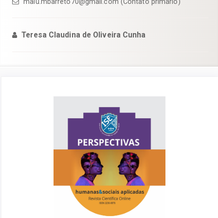
malu.mbarreto70@gmail.com (Contato primário)
Teresa Claudina de Oliveira Cunha
Barra
lateral
de
artigos