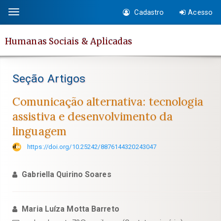
Salto
Cadastro
Acesso
Toggle
rápido
navigation
para
Humanas Sociais & Aplicadas
o
conteúdo
da
Seção Artigos
página
Navegação
Comunicação alternativa: tecnologia
Principal
assistiva e desenvolvimento da
Conteúdo
linguagem
principal
Barra
https://doi.org/10.25242/8876144320243047
Lateral
Gabriella Quirino Soares
Maria Luíza Motta Barreto