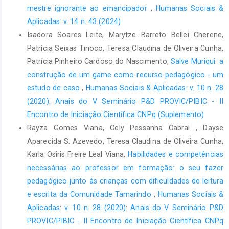
mestre ignorante ao emancipador
,
Humanas Sociais &
contar histórias com crianças com Transtorno do Espectro
Autista: mediação do adulto. Revista Brasileira Educação
Aplicadas: v. 14 n. 43 (2024)
Especial, Bauru, SP, v. 27, e0128, p. 73-88, jan./dez. 2021.
Isadora Soares Leite, Marytze Barreto Bellei Cherene,
Disponível em:
https://doi.org/10.1590/1980-
Patrícia Seixas Tinoco, Teresa Claudina de Oliveira Cunha,
54702021v27e0128
. Acesso em: 06 ago. 2024.
Patrícia Pinheiro Cardoso do Nascimento,
Salve Muriqui: a
DELIBERATO, D.;DONATI, G, C, F. Perguntas e respostas
construção de um game como recurso pedagógico - um
frequentes sobre comunicação suplementar e alternativa para
estudo de caso
,
Humanas Sociais & Aplicadas: v. 10 n. 28
professores. [s.l: s.n.]. Disponível em:
(2020): Anais do V Seminário P&D PROVIC/PIBIC - II
<
https://www.sbfa.org.br/portal2017/campanhas/campanha-
Encontro de Iniciação Científica CNPq (Suplemento)
comunicacao-suplementar-e-alternativa/pdf/faq-pdf2.pdf
>.
Rayza Gomes Viana, Cely Pessanha Cabral , Dayse
GALVÃO FILHO, T. A. A construção do conceito de Tecnologia
Aparecida S. Azevedo, Teresa Claudina de Oliveira Cunha,
Assistiva: alguns novos interrogantes e desafios. Revista da
Karla Osiris Freire Leal Viana,
Habilidades e competências
FACED - Entreideias: Educação, Cultura e Sociedade, Salvador:
necessárias ao professor em formação: o seu fazer
Faculdade de Educação da Universidade Federal da Bahia –
pedagógico junto às crianças com dificuldades de leitura
FACED/UFBA, v. 2, n. 1, p. 25-42, jan./jun. 2013. Disponível em:
e escrita da Comunidade Tamarindo
,
Humanas Sociais &
TA_desafios (galvão filho.net) Acesso em: 24 jul. 2024.
Aplicadas: v. 10 n. 28 (2020): Anais do V Seminário P&D
GIL, A. C. Métodos e técnicas de pesquisa social. 6. ed. São
PROVIC/PIBIC - II Encontro de Iniciação Científica CNPq
Paulo: Atlas, 2008.