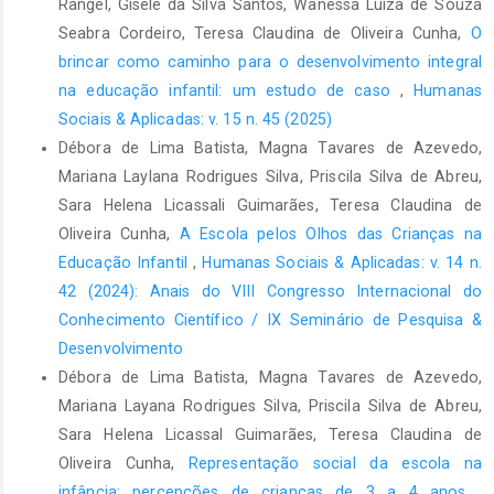
Rangel, Gisele da Silva Santos, Wanessa Luiza de Souza
técnicas de pesquisa, elaboração, análise e interpretação de
Seabra Cordeiro, Teresa Claudina de Oliveira Cunha,
O
dados. 6. ed. São Paulo: Atlas, 2003.
brincar como caminho para o desenvolvimento integral
MONTENEGRO, A. C. A.; SILVA, L. K. S. M.; BONOTTO, R. C. S.; et
na educação infantil: um estudo de caso
,
Humanas
al. Uso de sistema robusto de comunicação alternativa no
Sociais & Aplicadas: v. 15 n. 45 (2025)
transtorno do espectro do autismo: relato de caso. Revista
Débora de Lima Batista, Magna Tavares de Azevedo,
CEFAC, v. 24, n. 2, p. e11421, 2022. Disponível em:
Mariana Laylana Rodrigues Silva, Priscila Silva de Abreu,
http://www.scielo.br/scielo.php?script=sci_arttext&pid=S1516-
Sara Helena Licassali Guimarães, Teresa Claudina de
18462022000200700&tlng=pt
. Acesso em: 15 ago. 2024.
Oliveira Cunha,
A Escola pelos Olhos das Crianças na
MONTENEGRO, A. C. DE A. et al. Contribuições da comunicação
Educação Infantil
,
Humanas Sociais & Aplicadas: v. 14 n.
alternativa no desenvolvimento da comunicação de criança
42 (2024): Anais do VIII Congresso Internacional do
com transtorno do espectro do autismo. Audiology -
Conhecimento Científico / IX Seminário de Pesquisa &
Communication Research, v. 26, 26 jul. 2021. Disponível em:
https://www.scielo.br/j/acr/a/ZpKbgfnP8wH6k73HHHXSKxd/
.
Desenvolvimento
Acesso em: 25 jul. 2024.
Débora de Lima Batista, Magna Tavares de Azevedo,
Mariana Layana Rodrigues Silva, Priscila Silva de Abreu,
MORESCHI, C. L.; ALMEIDA, M. A. A comunicação alternativa
Sara Helena Licassal Guimarães, Teresa Claudina de
como procedimento de desenvolvimento de habilidades
comunicativas. Rev. bras. educ. espec., Marília, v. 18, n. 04, p.
Oliveira Cunha,
Representação social da escola na
661-675, dez. 2012 . Disponível em
infância: percepções de crianças de 3 a 4 anos
,