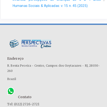
http://educa.fcc.org.br/scielo.php?
Humanas Sociais & Aplicadas: v. 15 n. 45 (2025)
script=sci_arttext&pid=S1413-
65382012000400009&lng=pt&nrm=iso
. Acesso em: 12 jul.
2024.
PAULA, K. M. P. DE ; ENUMO, S. R. F. Avaliação assistida e
comunicação alternativa: procedimentos para a educação
inclusiva. Revista Brasileira de Educação Especial, v. 13, n. 1, p.
3–26, 4 jan. 2007.
Possibilidades e impedimentos. Psicologia em estudo,
Maringá, 15(1), 117-126.
Endereço
R. Benta Pereira - Centro, Campos dos Goytacazes - RJ, 28030-
SEKKEL, M. C., ZANELATTO, R., & BRANDÃO, S. D. B. (2010).
260
Ambientes inclusivos na educação infantil:
Brazil
SGANZERLA, M. A. R.; SILVA, J. F. DA.; GELLER, M. Papagaio
amigo – aplicativo vocalizador com atividades para TEA.
RENOTE, Porto Alegre, v. 18, n. 2, p. 181–190, 2021. DOI:
10.22456/1679-1916.110216. Disponível em:
Contato
https://www.seer.ufrgs.br/index.php/renote/article/view/110216
Tel: (022) 2726-2721
. Acesso em: 9 jul. 2024.