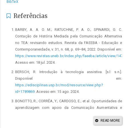
BibTeX
Referências
BARBY, A. A. O. M.; RATUCHNE, P. A. O.; SPINARDI, G. C.
Contação de História Mediada pela Comunicação Alternativa
no TEA: revisando estudos. Revista da FAEEBA - Educação e
Contemporaneidade, v. 31, n. 68, p. 69–84, 2022. Disponível em:
https://www.revistas.uneb.br/index.php/faeeba/article/view/14737
.
Acesso em: 18 jul. 2024.
BERSCH, R. Introdução à tecnologia assistiva. [s.l: s.n.].
Disponível em:
https://edisciplinas.usp.br/mod/resource/view.php?
id=1789869
. Acesso em: 15 ago. 2024.
BONOTTO, R.; CORRÊA, Y.; CARDOSO, E.; et al. Oportunidades de
aprendizagem com apoio da Comunicação Aumentativa e
Alternativa em tempos de COVID-19. Revista Ibero-Americana
de Estudos em Educação, v. 15, n. 4, p. 1730–1749, 2020.
READ MORE
Disponível em: