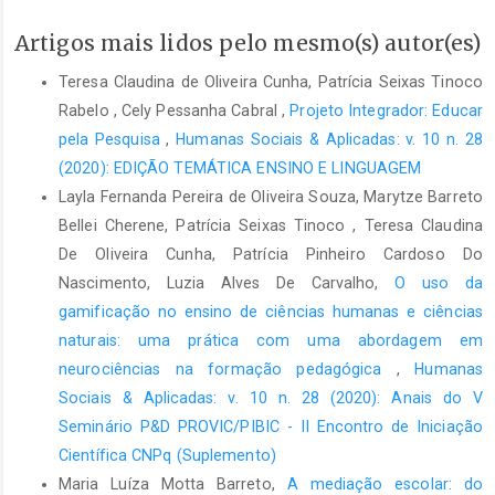
https://periodicos.fclar.unesp.br/iberoamericana/article/view/1394
Artigos mais lidos pelo mesmo(s) autor(es)
Acesso em: 15 ago. 2024.
Teresa Claudina de Oliveira Cunha, Patrícia Seixas Tinoco
BORGES, B. C.; LOURENÇO, G. F. Capacitação de parceiros de
Rabelo , Cely Pessanha Cabral ,
Projeto Integrador: Educar
comunicação de alunos com necessidades complexas de
comunicação no contexto escolar: uma revisão da literatura.
pela Pesquisa
,
Humanas Sociais & Aplicadas: v. 10 n. 28
Revista Educação Especial, [S. l.], v. 36, n. 1, p. e4/1–28, 2023.
(2020): EDIÇÃO TEMÁTICA ENSINO E LINGUAGEM
DOI: 10.5902/1984686X68753. Disponível em:
Layla Fernanda Pereira de Oliveira Souza, Marytze Barreto
https://periodicos.ufsm.br/educacaoespecial/article/view/68753
.
Bellei Cherene, Patrícia Seixas Tinoco , Teresa Claudina
Acesso em: 12 ago. 2024.
De Oliveira Cunha, Patrícia Pinheiro Cardoso Do
CORRÊA NETTO, M. M. F. A comunicação alternativa –
Nascimento, Luzia Alves De Carvalho,
O uso da
favorecendo a aprendizagem de criança com autismo,
gamificação no ensino de ciências humanas e ciências
Aspeger e Angelman: formação continuada de profissionais
naturais: uma prática com uma abordagem em
de educação e saúde. 2012. 286f. Dissertação (Mestrado em
neurociências na formação pedagógica
,
Humanas
Educação) - Faculdade de Educação, Universidade do Estado
Sociais & Aplicadas: v. 10 n. 28 (2020): Anais do V
do Rio de Janeiro, Rio de Janeiro, 2012. Disponível em:
Seminário P&D PROVIC/PIBIC - II Encontro de Iniciação
https://www.bdtd.uerj.br:8443/bitstream/1/10595/1/Dissert_Marc
Acesso em: 12 ago. 2024.
Científica CNPq (Suplemento)
Maria Luíza Motta Barreto,
A mediação escolar: do
DELIBERATO, D.; ADURENS, F. D. Lu.; ROCHA, A. N. D. C. Brincar e