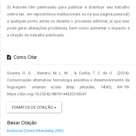
3) Autores têm permissão para publicar e distribuir seu trabalho
online (ex.: em repositórios institucionais ou na sua página pessoal)
a qualquer ponto antes ou durante o processo editorial, já que isso
pode gerar alterações produtivas, bem como aumentar o impacto e
a citação do trabalho publicado.
Como Citar
Soares, G. Q. ., Barreto, M. L. M. ., & Cunha, T. C. de O. . (2024).
Comunicação alternativa: tecnologia assistiva e desenvolvimento da
linguagem.
umanas ociais &mp; plicadas
,
14
(43), 84–99.
https://doi.org/10.25242/8876144320243047
FOMATOS DE CITAÇÃO
Baixar Citação
Endnote/Zotero/Mendeley (RIS)